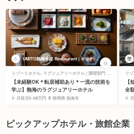
UMITO熱海本邸 Restaurant | キッチン
スタッフ
リゾートホテル, ラグジュアリーホテル | 調理部門 | キッチンスタッフ
【未経験OK＊転居補助あり＊一流の技術を
【
学ぶ】熱海のラグジュアリーホテル
全
月収/33~38万円
静岡県 熱海市
月
ピックアップホテル・旅館企業