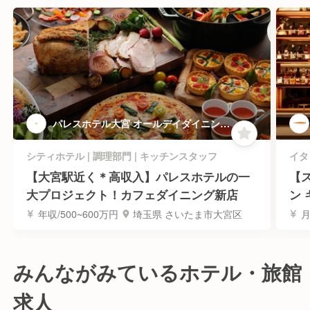
パレスホテル大宮 オールデイダイニング
新店(店名はまだ未定です) | キッチンス
タッフ
シティホテル | 調理部門 | キッチンスタッフ
イタ
【大宮駅近く＊高収入】パレスホテルの一
【
大プロジェクト！カフェダイニング新店
ン
年収/500~600万円
埼玉県 さいたま市大宮区
月
みんながみているホテル・旅館
求人