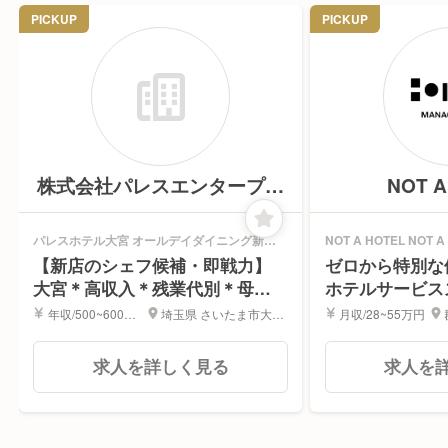
PICKUP
PICKUP
株式会社パレスエンタープラ
NOT A
イズ
MANAGE
パレスホテル大宮 オールデイダイニング新店
NOT A HOTEL NOT A
(店名はまだ未定です) | 料理長・料理長候補求
KITAKARUIZAWA 
【新店のシェフ候補・即戦力】
ゼロから特別な
人
大宮＊高収入＊残業代別＊母体
ホテルサービス
安定＊労働環境良し
年収/500~600万
埼玉県 さいたま市大宮
月収/28~55万円
円
区
求人を詳しく見る
求人を