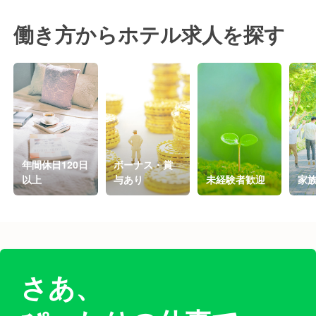
働き方からホテル求人を探す
年間休日120日
ボーナス・賞
以上
与あり
未経験者歓迎
家
さあ、