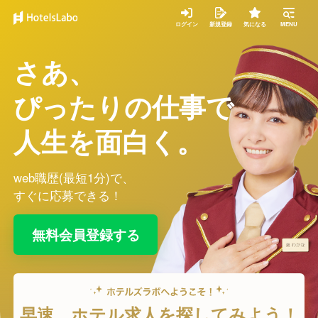
ログイン
新規登録
気になる
MENU
さあ、
ぴったりの仕事で
人生を面白く。
web職歴(最短1分)で、
すぐに応募できる！
無料会員登録する
早速、ホテル求人を探してみよう！