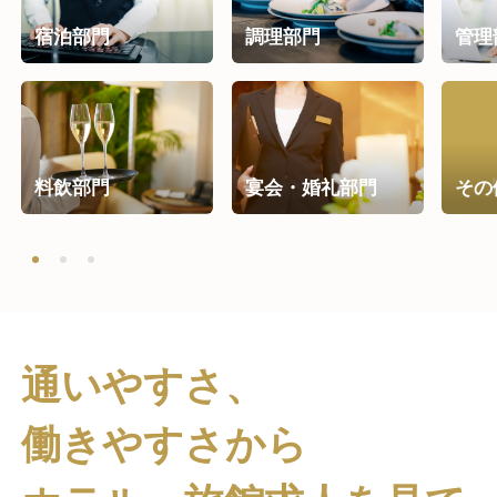
宿泊部門
調理部門
管理
料飲部門
宴会・婚礼部門
その
通いやすさ、
働きやすさ
から