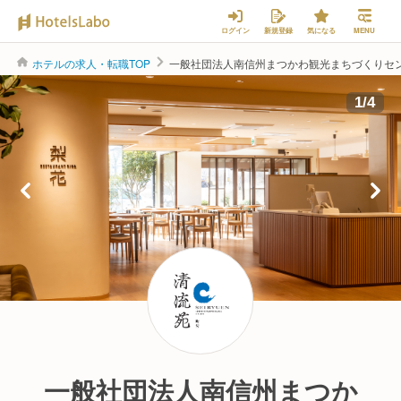
ログイン
新規登録
気になる
MENU
ホテルの求人・転職TOP
一般社団法人南信州まつかわ観光まちづくりセ
1
/
4
一般社団法人南信州まつか