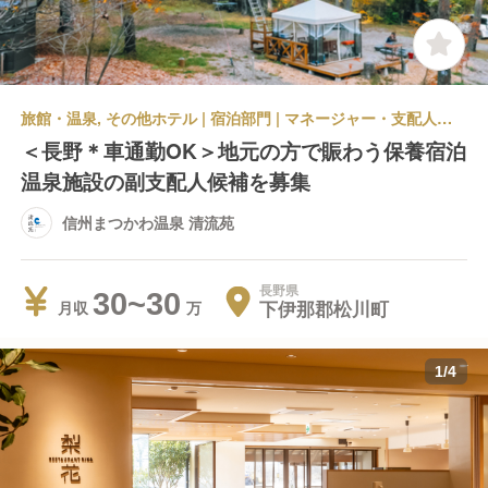
旅館・温泉, その他ホテル | 宿泊部門 | マネージャー・支配人・副支配人・女将
＜長野＊車通勤OK＞地元の方で賑わう保養宿泊
温泉施設の副支配人候補を募集
信州まつかわ温泉 清流苑
長野県
30~30
下伊那郡松川町
月収
1
/
4