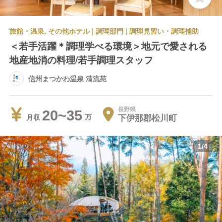
旅館・温泉, その他ホテル | 調理部門 | 調理見習い・調理補助
＜若手活躍＊調理学べる環境＞地元で愛される
地産地消の料理/若手調理スタッフ
信州まつかわ温泉 清流苑
長野県
20~35
下伊那郡松川町
月収
1
/
4