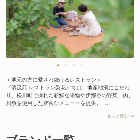
＜地元の方に愛され続けるレストラン＞
『清流苑 レストラン梨花』では、地産地消にこだわ
り、松川町で採れた新鮮な果物や伊那谷の野菜、肉、
川魚を使用した豊富なメニューを提供。
もっと読む
仕入れは主に長野県産を選び、地元の農園からフルー
ツを直接購入するなど、地域との繋がりを大切にして
います。
ブランド一覧