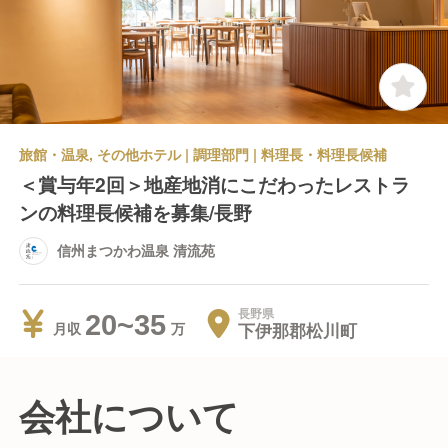
旅館・温泉, その他ホテル | 調理部門 | 料理長・料理長候補
＜賞与年2回＞地産地消にこだわったレストラ
ンの料理長候補を募集/長野
信州まつかわ温泉 清流苑
長野県
20~35
下伊那郡松川町
月収
会社について