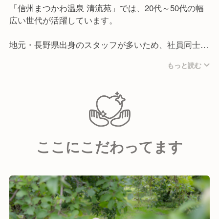
「信州まつかわ温泉 清流苑」では、20代～50代の幅
広い世代が活躍しています。
地元・長野県出身のスタッフが多いため、社員同士の
仲が良く、現場は常に和やかで和気あいあいとした雰
もっと読む
囲気。日頃からコミュニケーションを取り合い、結束
力の強いチームを作り上げています。
＜こんな方を求めています！＞
・柔軟で他人の意見を尊重できる方
・チームワークを大切に働きたい方
ここにこだわってます
・お客様やスタッフとのコミュニケーションを大切に
できる方