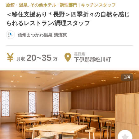
旅館・温泉, その他ホテル | 調理部門 | キッチンスタッフ
＜移住支援あり＊長野＞四季折々の自然を感じ
られるレストラン/調理スタッフ
信州まつかわ温泉 清流苑
長野県
20~35
下伊那郡松川町
月収
1
/
4