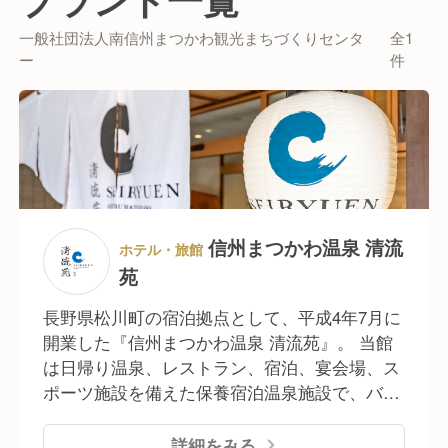
地域の味覚をじっくりと楽しめる料理の数々は、訪れ
一般社団法人南信州まつかわ観光まちづくりセンタ
全1
る人々の舌を楽しませ、地元の農業や経済の活性化に
ー
件
も貢献しています。
信州まつかわ温泉 清流
ホテル・旅館
苑
長野県松川町の宿泊拠点として、平成4年7月に
開業した『信州まつかわ温泉 清流苑』。 当館
は日帰り温泉、レストラン、宿泊、宴会場、ス
ポーツ施設を備えた保養宿泊温泉施設で、バリ
アフリー設計を採用し、誰もが快適に利用でき
る空間を提供しています。 2024年3月に「Re：
詳細をみる