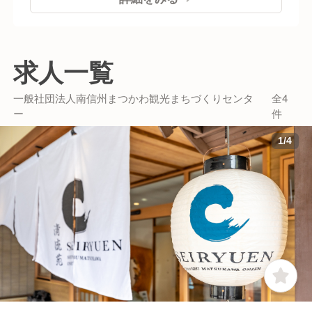
FRESH‼」(リフレッシュ)をコンセプトにリニ
ューアルオープン。 豊かな自然に囲まれた環境
で、心身共にリフレッシュできる滞在拠点とし
求人一覧
て、地域の賑わいと発展に貢献し、観光のお客
様と地域住民双方の憩いの場となっています。
一般社団法人南信州まつかわ観光まちづくりセンタ
全4
ー
件
1
/
4