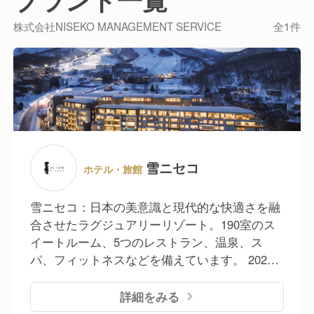
づくりに力を入れています。
年齢や役職に関係なくファーストネームで呼び合い、
株式会社NISEKO MANAGEMENT SERVICE
全1件
意見も言いやすいフラットな雰囲気。
日々の業務の中でも「どうすればもっと良くなるか」
を考え、改善提案やアイデアが実際に取り入れられる
文化があります。
また、スキーシーズンパスの支給やゴルフ・アクティ
ビティ割引、バースデー休暇や結婚祝い制度など、
ニセコの魅力を満喫しながら働ける制度も整っていま
雪ニセコ
ホテル・旅館
す。
グリーンシーズンには長期休暇を取り、海外旅行や帰
雪ニセコ：日本の美意識と現代的な快適さを融
省を楽しむスタッフも多く、
合させたラグジュアリーリゾート。190室のス
スタッフにも“ゲスト”としてリフレッシュする時間を
イートルーム、5つのレストラン、温泉、ス
大切にしてほしいと考えています。
パ、フィットネスなどを備えています。 2023
年には World's Best New Ski Hotel を受賞し、
One Michelin Key Hotel にも選ばれ、国内外か
詳細をみる
ら注目を集めています。