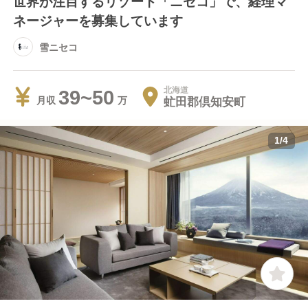
世界が注目するリゾート「ニセコ」で、経理マ
ネージャーを募集しています
雪ニセコ
北海道
39~50
虻田郡倶知安町
月収
1
/
4