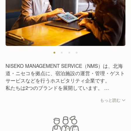
NISEKO MANAGEMENT SERVICE（NMS）は、北海
道・ニセコを拠点に、宿泊施設の運営・管理・ゲスト
サービスなどを行うホスピタリティ企業です。
私たちは2つのブランドを展開しています。
もっと読む
雪ニセコ：日本の美意識と現代的な快適さを融合させ
たラグジュアリーリゾート。190室のスイートルー
ム、5つのレストラン、温泉、スパ、フィットネスな
どを備えています。