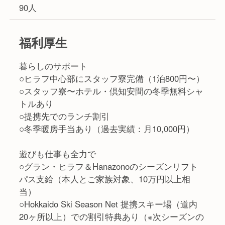
90人
福利厚生
暮らしのサポート
○ヒラフ中心部にスタッフ寮完備（1泊800円〜）
○スタッフ寮〜ホテル・倶知安間の冬季無料シャ
トルあり
○提携先でのランチ割引
○冬季暖房手当あり（過去実績：月10,000円）
遊びも仕事も全力で
○グラン・ヒラフ＆Hanazonoのシーズンリフト
パス支給（本人とご家族対象、10万円以上相
当）
○Hokkaido Ski Season Net 提携スキー場（道内
20ヶ所以上）での割引特典あり（※次シーズンの