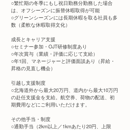
○繁忙期の冬季にもし祝日勤務分勤務した場合
は、オフシーズンに振替休暇取得が可能
○グリーンシーズンには長期休暇を取る社員も多
数（柔軟な休暇取得文化）
成長とキャリア支援
○セミナー参加・OJT研修制度あり
○年次賞与（業績・評価に応じて支給）
○年1回、マネージャーと評価面談あり（昇給・
昇格の見直し機会）
引越し支援制度
○北海道外から最大20万円、道内から最大10万円
の赴任支援金を支給。航空券、荷物の配送、初
期費用などにご利用いただけます。
その他手当・制度
○通勤手当（2km以上／1kmあたり20円、上限