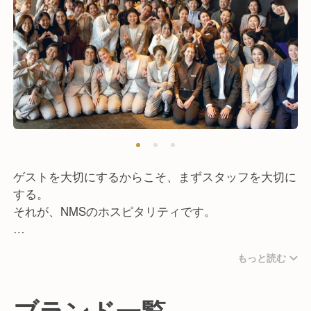
ゲストを大切にするからこそ、まずスタッフを大切に
する。
それが、NMSのホスピタリティです。
どんなに美しい施設や整った設備があっても、ゲスト
もっと読む
にとっての印象をつくるのは“人”だと考えています。
だからこそ、NMSではスタッフが楽しく働ける環境
ブランド一覧