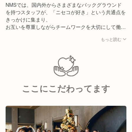
NMSでは、国内外からさまざまなバックグラウンド
を持つスタッフが、「ニセコが好き」という共通点を
きっかけに集まり、
お互いを尊重しながらチームワークを大切にして働い
ています。
もっと読む
ここは、日本にいながらもまるで海外にいるような職
場。
日本の「きちんとした部分」と、海外の「フレンドリ
ーでオープンな文化」が心地よく混ざり合った、明る
くて楽しい、風通しの良い環境です。
ここにこだわってます
語学力だけでなく、さまざまな文化や価値観に触れら
れる機会があり、視野も自然と広がります。
必要以上の上下関係はなく、名前で呼び合うフラット
な関係性の中で、自分らしく働ける職場です。