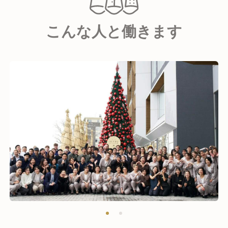
2023年には World's Best New Ski Hotel を受賞し、
One Michelin Key Hotel にも選ばれ、国内外から注目
こんな人と働きます
を集めています。
Vacation Niseko：15棟・120室以上の施設を運営し、
バケーションホームやアパートメントタイプ、ペット
可など、国内外の多様なお客様のニーズに合わせた幅
広い宿泊スタイルを提供しています。
カジュアルながらも上質なホスピタリティを大切に
し、ゲストとの距離が近く、ニセコらしい温かく快適
な滞在を提供しています。
現在、両ブランド合わせて300室以上を運営してお
り、NMSはニセコ最大級の宿泊運営会社のひとつで
す。