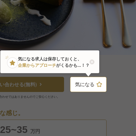
気になる求人は保存しておくと、
企業からアプローチ
がくるかも...！？
い合わせる(無料)
気になる
気になる
合わせではありませんのでご安心ください。
な感じ。
25~35
万円