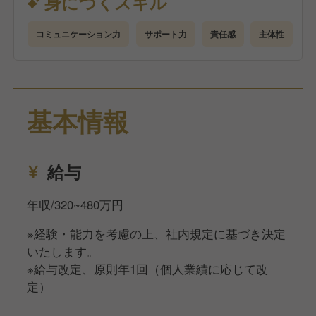
身につくスキル
室内プールを含むパブリックエリアが清潔で品質基準
を満たしていることをインスペクション
コミュニケーション力
サポート力
責任感
主体性
-年間の特別作業（清掃）を計画し、期日までに完了
するように監督
-お客様からのご意見や苦情を適切に対応し、改善防
止策を部門長に提案
基本情報
-在庫管理、発注業務
-ヒルトンのスタンダード、ポリシー、手順、監査に
ついて、チームが正しく理解を持ち遵守されるように
指導、監督する。--必要に応じて、マニュアルやトレ
給与
ーニングスケジュールを作成
-パブリック・バックサイドを含む全てのエリアが整
年収/320~480万円
理整頓され、安全に保たれている確認
※経験・能力を考慮の上、社内規定に基づき決定
-危険、事故、損失、損害があれば部門長に報告
いたします。
など
※給与改定、原則年1回（個人業績に応じて改
定）