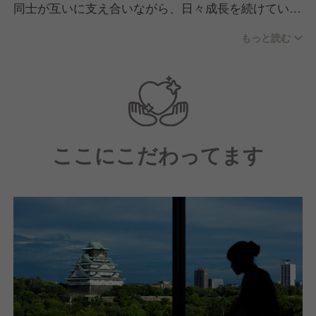
同士が互いに支え合いながら、日々成長を続けていま
す。
もっと読む
自分らしさを大切にしながらも、チームとしての協調
性を重んじる文化が根づいており、変化を楽しみなが
ら前向きにチャレンジできる方を心より歓迎いたしま
す。
ここにこだわってます