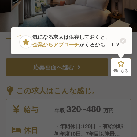
気になる求人は保存しておくと、
企業からアプローチ
がくるかも...！？
直近6人がこの求人を検討中
応募画面へ進む
気になる
気になる
この求人はこんな感じ。
給与
320~480
年収
万円
・年間休日:120日 ・有給休暇:
休日
初年度10日、7年目以降最大