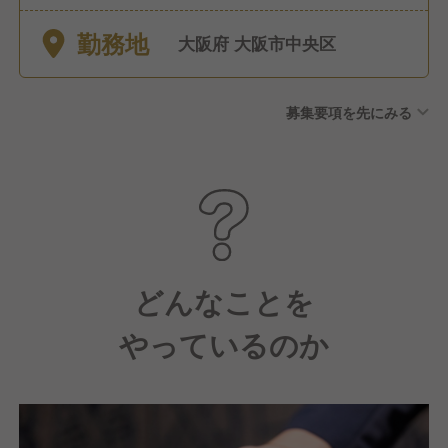
20日間付与 ・傷病休暇、結婚
勤務地
休暇、産前産後休業、配偶者
大阪府 大阪市中央区
分娩休暇、育児休業、子の看
護休暇、家族の看護・介護休
募集要項を先にみる
暇、忌引き休暇
どんなことを
やっているのか