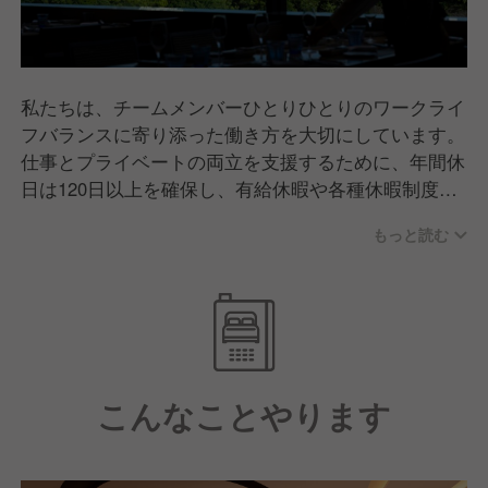
私たちは、チームメンバーひとりひとりのワークライ
フバランスに寄り添った働き方を大切にしています。
仕事とプライベートの両立を支援するために、年間休
日は120日以上を確保し、有給休暇や各種休暇制度も
充実させています。このようにライフステージや個々
もっと読む
のライフスタイルに合わせて柔軟に働ける体制を整え
ることで、安心して長く働ける職場を目指していま
す。
私たちと一緒に、新しい一歩を踏み出してみません
か？
こんなことやります