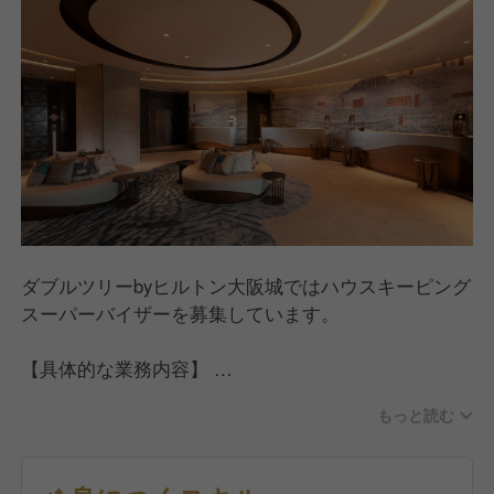
ダブルツリーbyヒルトン大阪城ではハウスキーピング
スーパーバイザーを募集しています。
【具体的な業務内容】
-毎日の業務予定を把握しチームメンバーへの業務割
もっと読む
り当て、どのように業務を遂行するかチームメンバー
に確認
-毎日、客室とレストランやフィットネスセンター・