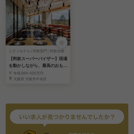
シティホテル | 料飲部門 | 料飲全般
【料飲スーパーバイザー】現場
を動かしながら、最高のおもて
なしを届けるお仕事
年収/364~520万円
大阪府 大阪市中央区