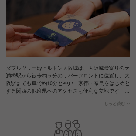
ダブルツリーbyヒルトン大阪城は、大阪城最寄りの天
満橋駅から徒歩約５分のリバーフロントに位置し、大
阪駅までも車で約10分と神戸・京都・奈良をはじめと
する関西の他府県へのアクセスも便利な立地です。
もっと読む
全373室の客室は大阪城、または大川の四季の移り変
わりを楽しめます。その他、大迫力の大阪城がパノラ
マビューで広がるレストラン、ラウンジ＆バーや、テ
イクアウトショップなどの料飲施設、フィットネスセ
ンター、屋内プール、エグゼクティブラウンジ、宴会