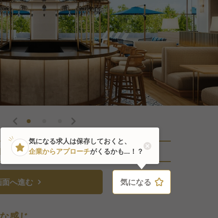
気になる求人は保存しておくと、
直近1人がこの求人を検討中
企業からアプローチ
がくるかも...！？
画面へ進む
気になる
気になる
な感じ。