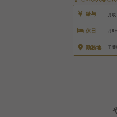
給与
月収
休日
月8日 ◎有給休暇 ┗10日〜20日（法定
弔休
業（
勤務地
千葉
年始休暇休暇 ＜朝
25
残業
分は
合も
21
（1
給）