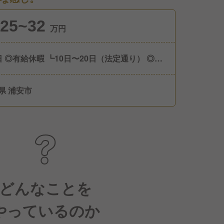
25~32
万円
通り） ◎慶
暇 ◎産前産後休暇（取得実績あり） ◎育児休
取得実績あり） ◎介護休暇 ◎夏季休暇 ◎年末
県 浦安市
食・ランチ勤務＞ 月給22万円〜
万円 ※経験・能力など考慮の上優遇します ※固定
代10〜30時間分、1.5〜4.5万円を含む ┗超過
別途支給 ┗残業時間が契約時間に満たない場
全額支給します！ ※試用期間6カ月：月給
.3〜24.2万円 ┗試用期間中も固定残業代を含む
0〜30時間分、1.5〜4.4万円/超過分は別途支
どんなことを
やっているのか