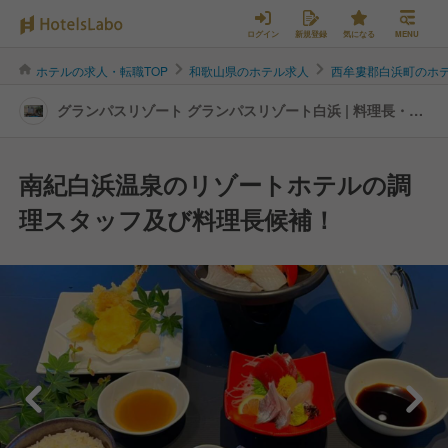
ログイン
新規登録
気になる
MENU
ホテルの求人・転職TOP
和歌山県のホテル求人
西牟婁郡白浜町のホ
グランパスリゾート グランパスリゾート白浜 | 料理長・料
理長候補の転職・求人情報
南紀白浜温泉のリゾートホテルの調
理スタッフ及び料理長候補！