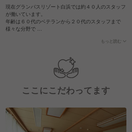
現在グランパスリゾート白浜では約４０人のスタッフ
が働いています。
年齢は６０代のベテランから２０代のスタッフまで
様々な分野で
活躍されています！
もっと読む
全員が自分の持ち場、持ち場で常に工夫してお客様に
飽きられない
施設運営を目指しています。
ここにこだわってます