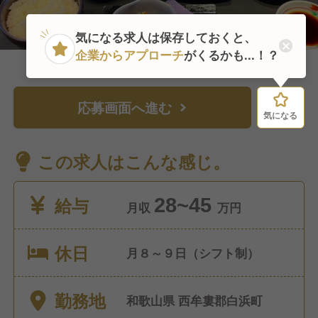
気になる求人は保存しておくと、
企業からアプローチ
がくるかも...！？
応募画面へ進む
気になる
気になる
この求人はこんな感じ。
給与
28~45
月収
万円
休日
月８～９日（シフト制）
勤務地
和歌山県 西牟婁郡白浜町