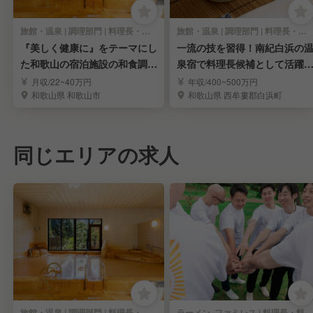
旅館・温泉 | 調理部門 | 料理長・料理長候補
旅館・温泉 | 調理部門 | 料理長・料理長候補
『美しく健康に』をテーマにし
一流の技を習得！南紀白浜の
た和歌山の宿泊施設の和食調理
泉宿で料理長候補として活躍
スタッフ！
ませんか？
月収/22~40万円
年収/400~500万円
和歌山県 和歌山市
和歌山県 西牟婁郡白浜町
同じエリアの求人
旅館・温泉 | 調理部門 | 料理長・料理長候補
ラーメン, ファミレス | 料理長・料理長候補