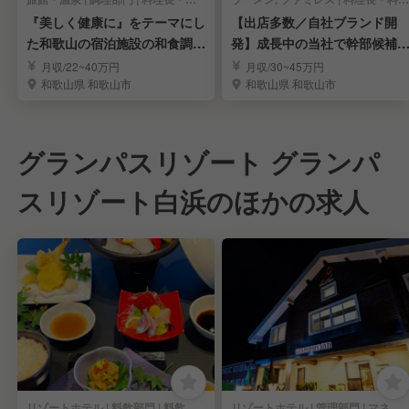
『美しく健康に』をテーマにし
【出店多数／自社ブランド開
た和歌山の宿泊施設の和食調理
発】成長中の当社で幹部候補
スタッフ！
して活躍しませんか？
月収/22~40万円
月収/30~45万円
和歌山県 和歌山市
和歌山県 和歌山市
グランパスリゾート グランパ
スリゾート白浜のほかの求人
リゾートホテル | 料飲部門 | 料飲全般
リゾートホテル | 管理部門 | マネージャー・管理職(施設管理)