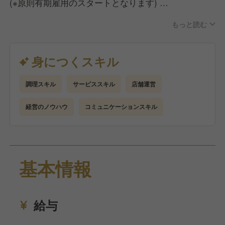
(※原則有期雇用のスタートとなります)
もっと読む
＜キッチン業務＞
串打ちや食材の仕込みから盛り付けまで一通りの調
理、洗い場など
身につくスキル
調理スキル
サービススキル
店舗運営
＜ホール業務＞
ご案内、オーダー受付、配膳、接客、会計など
経営のノウハウ
コミュニケーションスキル
ゆくゆくは店長候補として、売上・コストの数値管
理、シフト管理、他のスタッフへの指導・育成などの
業務もお任せします。
基本情報
給与