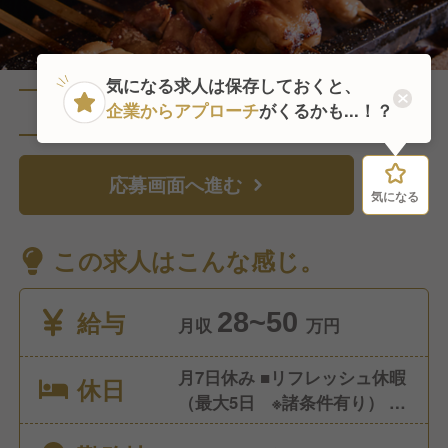
気になる求人は保存しておくと、
企業からアプローチ
がくるかも...！？
直近1人がこの求人を検討中
応募画面へ進む
気になる
気になる
この求人はこんな感じ。
給与
28~50
月収
万円
月7日休み ■リフレッシュ休暇
休日
（最大5日 ※諸条件有り） ■
年末年始振替休暇（3日） ■有