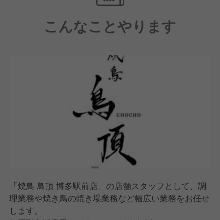
います。
こんなことやります
【成果に応じて給与アップ】
年に2回の昇給チャンスや業績賞与の支給もあり、高
いモチベーションを保ちながらスキルアップができま
す。
【当店ならではのメニュー展開】
うずまき名物の野菜巻き串は常に旬で新鮮な食材を使
用し、門外不出・唯一無二の味を届けています。
また、全国展開している当ブランドは、店舗ごとに地
域性を活かしたオリジナルメニューをご用意している
のが特徴です。
「焼鳥 鳥頂 博多駅前店」の店舗スタッフとして、調
理業務や焼き鳥の焼き場業務など幅広い業務をお任せ
します。