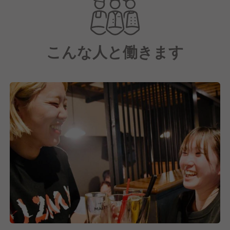
・全国から厳選した日本酒を常時ご用意
・焼き鳥とのペアリングを楽しめる
こんな人と働きます
◆落ち着いた空間｜個室・カウンターあり
・カウンター席はデートや一人飲みに◎
・個室完備で接待や女子会にもおすすめ
◆博多でこだわりの焼き鳥屋
・博多駅近でアクセス良好。普段使いから特別な日ま
で