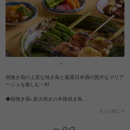
朝挽き鶏の上質な焼き鳥と厳選日本酒の贅沢なマリア
ージュを愉しむ一軒
◆朝挽き鶏×炭火焼きの本格焼き鳥
・毎朝仕入れる新鮮な朝挽き鶏を使用
もっと読む
・一本一本丁寧に串打ちし、炭火で香ばしく焼き上げ
◆焼き鳥と相性抜群の日本酒