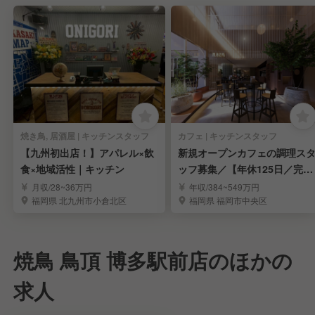
焼き鳥, 居酒屋 | キッチンスタッフ
カフェ | キッチンスタッフ
【九州初出店！】アパレル×飲
新規オープンカフェの調理ス
食×地域活性｜キッチン
ッフ募集／【年休125日／完全
週休2日制】
月収/28~36万円
年収/384~549万円
福岡県 北九州市小倉北区
福岡県 福岡市中央区
焼鳥 鳥頂 博多駅前店のほかの
求人