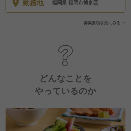
勤務地
休休暇（毎月1日必ず消化）
福岡県 福岡市博多区
募集要項を先にみる
どんなことを
やっているのか