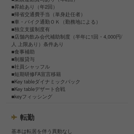
■昇給あり（年2回）
■帰省交通費手当（単身赴任者）
■車・バイク通勤ＯＫ（勤務地による）
■独立支援制度有
■店舗内飲み会代補助制度（半年に1回・4,000円/
人 上限あり）条件あり
■食事補助
■制服貸与
■社員シャッフル
■短期研修FA宣言移籍
■Key tableダイナミックパック
■Key tableデザート合戦
■keyフィッシング
転勤
基本は転居を伴う異動なし