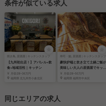
条件が似ている求人
焼き鳥, 居酒屋 | キッチンスタッフ
寿司・鮨, 居酒屋 | キッチンスタッフ
【九州初出店！】アパレル×飲
豪快炉端と炊き立て土鍋ご飯
食×地域活性｜キッチン
美味しい大人の居酒屋でキッ
ンスタッフ
月収/28~36万円
月収/28~50万円
福岡県 北九州市小倉北区
福岡県 福岡市中央区
同じエリアの求人