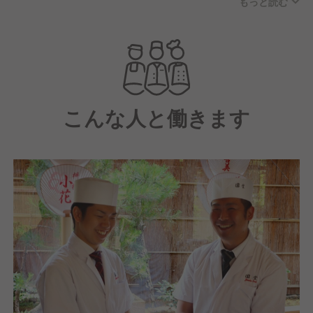
もっと読む
創業明治18年の老舗企業が運営。八坂本店をはじめ京
都市内や大阪、海外にも出店中です。
今後も伝統を守りながら、新しい天ぷらのスタイルに
もチャレンジしていき、成長を続けてまいります。
こんな人と働きます