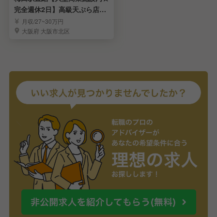
完全週休2日】高級天ぷら店★
接客
月収/27~30万円
大阪府 大阪市北区