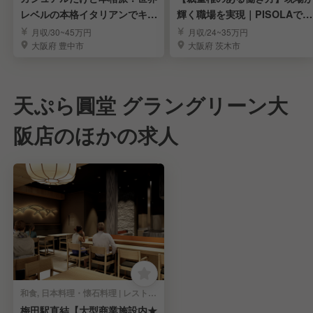
レベルの本格イタリアンでキッ
輝く職場を実現｜PISOLAで料
チンスタッフ募集！
理長候補募集
月収/30~45万円
月収/24~35万円
大阪府 豊中市
大阪府 茨木市
天ぷら圓堂 グラングリーン大
阪店のほかの求人
和食, 日本料理・懐石料理 | レストランサービス・ホールスタッフ
梅田駅直結【大型商業施設内★