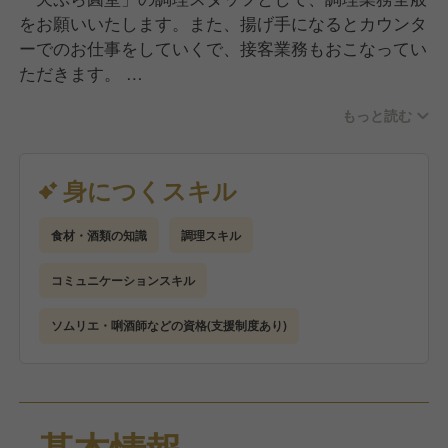
をお願いいたします。また、揚げ手になるとカウンタ
ーでのお仕事をしていくで、接客業務もおこなってい
ただきます。
お客様とやりとりをして、お好みなども確認しながら
もっと読む
仕事を進めます。
具体的な仕事内容は…
身につくスキル
■仕込みを含めた調理全般
■カウンターでの接客
食材・酒類の知識
調理スキル
■食材管理
コミュニケーションスキル
経験や能力により仕事を任せていきますが、
入社してすぐは、食材の仕込みや開店準備、盛り付け
ソムリエ・唎酒師などの資格(支援制度あり)
等の調理補助業務をおこないます。
京都独特の贅沢な食材を使った京料理を幅広く学びな
がら、一流の料理人を目指しましょう！