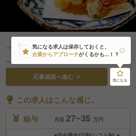
気になる求人は保存しておくと、
企業からアプローチ
がくるかも...！？
直近5人がこの求人を検討中
応募画面へ進む
気になる
気になる
この求人はこんな感じ。
給与
27~35
月収
万円
■完全週休2日制(シフト制) ■