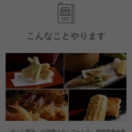
制を導入。有給取得も積極推奨中です(前年度取得実
績100%)。
【スキルアップのための支援制度が充実】
こんなことやります
敷居の高い料亭やレストランなど他店への料理やサー
ビスを学ぶために使った費用は会社で全額補助する制
度を設けています。また、仕事をする上で役立つ自己
啓発も対象になるので、学びたいことや興味あること
にどんどん挑戦できます！
「天ぷら圓堂」の調理スタッフとして、調理業務全般