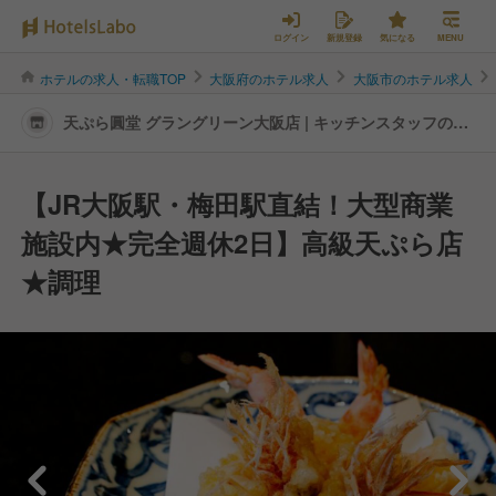
ログイン
新規登録
気になる
MENU
ホテルの求人・転職TOP
大阪府のホテル求人
大阪市のホテル求人
天ぷら圓堂 グラングリーン大阪店 | キッチンスタッフの転
職・求人情報
【JR大阪駅・梅田駅直結！大型商業
施設内★完全週休2日】高級天ぷら店
★調理