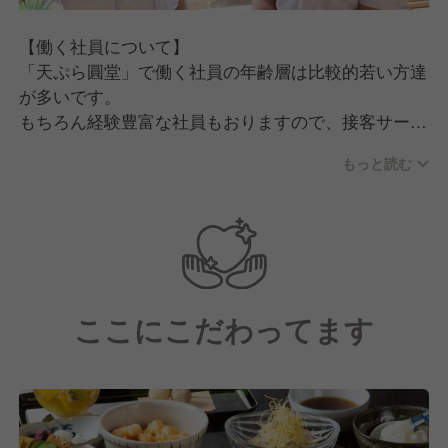
【働く社員について】
「天ぷら圓堂」で働く社員の年齢層は比較的若い方達
が多いです。
もちろん経験豊富な社員もおりますので、接客サービ
スをしっかり学べる環境かと思います。
もっと読む
職場は切磋琢磨して向上心を持って働いているので、
明るくハキハキとしています。
【求める人物像の3要素】
「コミュニケーション」人間関係を意識して自発的に
他人と関われる方
ここにこだわってます
「責任感」託された役割に対して責任を持って仕事が
できる方
「自主性」良い結果を得るために自分から行動をおこ
せる方