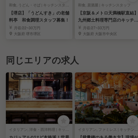
和食, うどん・そば | キッチンスタッフ
和食, 居酒屋 | キッチンスタッフ
【堺店】「うどんすき」の老舗
【京阪＆メトロ天満橋駅直結
料亭 和食調理スタッフ募集！
九州郷土料理専門店のキッチ
スタッフ《月9休》
月収/22~30万円
月収/27~33万円
大阪府 堺市堺区
大阪府 大阪市中央区
同じエリアの求人
イタリアン, 洋食・西洋料理 | キッチンスタッフ
イタリアン, ファミレス | キッチンスタッフ
カジュアルだけど本格派！世界
【裁量権のある働き方】現場