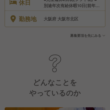
休日
別途年次有給休暇10日(前年度
取得実績100%) ※会社とし
勤務地
て有給休暇の消化を推奨して
大阪府 大阪市北区
います ■産休・育児休暇 ※
産休・育休から復帰の実績あ
募集要項を先にみる
り（4名） ■リフレッシュ休暇
(有給をつかって長期休暇取得
可) ◎社員の生活品質向上の
ため、今後も休日休暇を改善
して参ります。
どんなことを
やっているのか