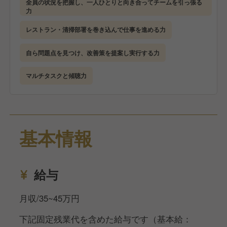
全員の状況を把握し、一人ひとりと向き合ってチームを引っ張る
です。
力
◇HOTEL THE FLAG心斎橋では、お客様との主要な
タッチポイント（接点）であるレセプション部門に業
レストラン・清掃部署を巻き込んで仕事を進める力
私たちが得ている評価は、決して偶然や一時的なもの
界比で約2倍の人員を配置し、非効率的な運営を徹底
ではありません。
しています。お客様とのコミュニケーションや、お客
自ら問題点を見つけ、改善策を提案し実行する力
日々の業務における小さな改善と、当たり前のことを
様を必死で手助けすることから生まれるホテルで働く
愚直に徹底し続ける姿勢が、今の信頼に繋がっていま
素晴らしさを感じられることをお約束できます。
マルチタスクと傾聴力
す。
【欧米を中心としたお客様からの高い評価】
「評価の高いホテルで働きたい」という想いが、それ
を「自らの手で守り、さらに高めたい」と働くうちに
HOTEL THE FLAG心斎橋は、メンバーからの意見、
基本情報
当事者意識に変わっていく。
改善提案を吸い上げるボトムアップの社風であり、現
そんな能動的な姿勢で、一歩先のキャリアを築きたい
場からの意見や提案で、仕事のやり方やサービスのカ
と願う方のご応募を、心よりお待ちしています。
タチもどんどん改善していくスタイルです。
給与
会社から押し付けられるサービスを提供する仕事では
なく、自分たちが素晴らしいと考えるホテル・サービ
月収/35~45万円
スを創造することにより、欧米を中心としたお客様か
ら高い評価をいただいています。
下記固定残業代を含めた給与です（基本給：