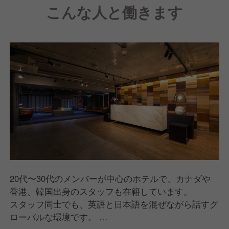
こんな人と働きます
生を豊かにしていると実感できる職場でありたい。
そしてその実感は、仕事の本質「誰のために、何のた
めに動くのか」に向き合うことでしか得られないもの
です。
私たちが得ている評価は、決して偶然や一時的なもの
ではありません。
日々の業務における小さな改善と、当たり前のことを
愚直に徹底し続ける姿勢が、今の信頼に繋がっていま
す。
「評価の高いホテルで働きたい」という想いが、それ
を「自らの手で守り、さらに高めたい」と働くうちに
当事者意識に変わっていく。
20代〜30代のメンバーが中心のホテルで、カナダや
そんな能動的な姿勢で、一歩先のキャリアを築きたい
香港、韓国出身のスタッフも在籍しています。
と願う方のご応募を、心よりお待ちしています。
スタッフ同士でも、英語と日本語を混ぜながら話すグ
ローバルな環境です。