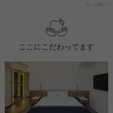
もっと読む
【求める人材】
◆ホテルザフラッグ心斎橋で働く多くのメンバーはホ
テル未経験で入社しています。
◆経験の有無などは全く関係なく、お客様のニーズを
汲み取り、それに対応するため自ら考えて行動できる
方、より良いホテルにしていくため、何を変えていく
ここにこだわってます
のが良いか考えられる方が、高い評価を受ける組織で
す。
◆ホテル運営に必要なヒト・モノ・カネのすべてに関
わって頂きます。
◆グローバルな職場環境です。
【具体的には】
◎英語圏のお客さまと不自由なくの英会話が可能な方
◎語学力を活かしたい方
◎自ら考えて積極的に行動できる方
◎向上心をもって意欲的に業務の幅を広げられる方