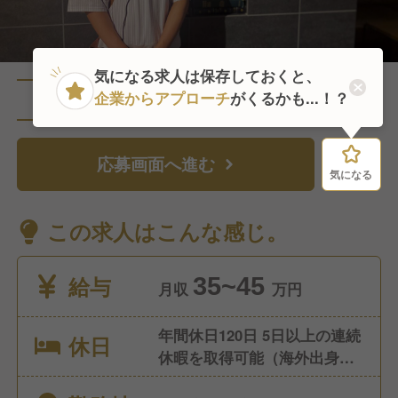
気になる求人は保存しておくと、
企業からアプローチ
がくるかも...！？
直近4人がこの求人を検討中
応募画面へ進む
気になる
気になる
この求人はこんな感じ。
給与
35~45
月収
万円
年間休日120日 5日以上の連続
休日
休暇を取得可能（海外出身の
スタッフが、帰省で2週間休暇