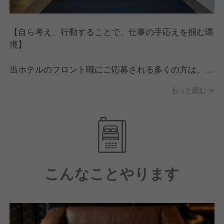
◎ホスピタリティ精神を持ってサービスを提供できる
方
◎お客様のことはもちろん、チームメンバーに真剣に
【自ら考え、行動することで、仕事の手応えを掴む環
考え寄り添える方
境】
◎良い社風、良い人間関係、良いチームで長期間働き
たい方
当ホテルのフロント職にご応募される多くの方は、
「語学力を活かしたい」「人と接する仕事が好き」
もっと読む
「英語を使う環境で働きたい」
といった想いを持っていらっしゃいます。
また、「高評価を得ているホテルの一員として成長し
たい」という言葉をいただくことも少なくありませ
ん。
こんなことやります
しかし、入社して数年が経ち、仕事に慣れ、楽しいこ
とばかりではない、時には心が折れそうになるような
辛いことがある日、
あなたの原動力となるものは何でしょうか？