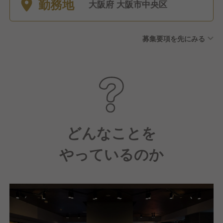
勤務地
を取ることもよくありま
大阪府 大阪市中央区
す。） 慶弔休暇
募集要項を先にみる
どんなことを
やっているのか