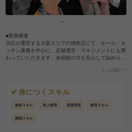
■業務概要
当社が運営する大阪エリアの焼肉店にて、ホール・キ
ッチン業務を中心に、店舗運営・マネジメントにも携
わっていただきます。未経験の方も安心して始められ
る教育体制が整っており、接客・調理から店舗運営ま
もっと読む
で幅広いスキルを習得できる環境です。
■業務詳細
身につくスキル
【キッチン業務】調理場での仕込み、盛付け、品質チ
ェック、食材の発注・在庫・原価管理、衛生管理
接客スキル
売上管理
原価管理
教育スキル
（HACCPや保健所基準の順守）など、調理全般を担
当します。
調理スキル
【ホール業務】ご来店されたお客様のご案内、オーダ