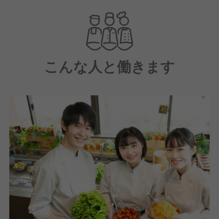
る
ベブヤ：和牛食べ放題などの人気店。幅広い層に支持
されている
にくじろう：下町情緒が漂うどこか懐かしさを感じる
お店
こんな人と働きます
【大阪】薩摩牛の蔵 ビーファーズ かみむら牧場
を展開
薩摩牛の蔵：大阪市内を中心に展開。全室個室の落ち
着いた空間でお客様をおもてなしをする
ビーファーズ：ファミリー層におすすめ 季節に合わ
せたシーズンメニューが好評
かみむら牧場：特急レーンでお届けする食べ放題店
【福岡】かみむら牧場 を展開
かみむら牧場：ららぽーと福岡にある大人気の食べ放
題店