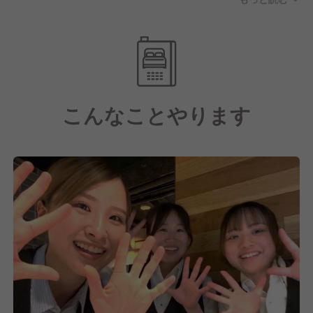
の考えで、各種制度を充実させています。
基本業務からマネジメント業務に至るまで、個人のス
キルや経験値などを踏まえ、
最適なフローでそれぞれの成長をサポートしていま
す。
こんなことやります
充実した研修プログラムを用意し、技術のレクチャー
を通じ、最短距離で“一生モノの店舗運営スキル”を習
得する事が可能！
現場勤務だけでなく、数字管理などにおいてもしっか
りとお教えいたしますので、
店長や料理長など、マネジメント職へのキャリアアッ
プも応援しています。