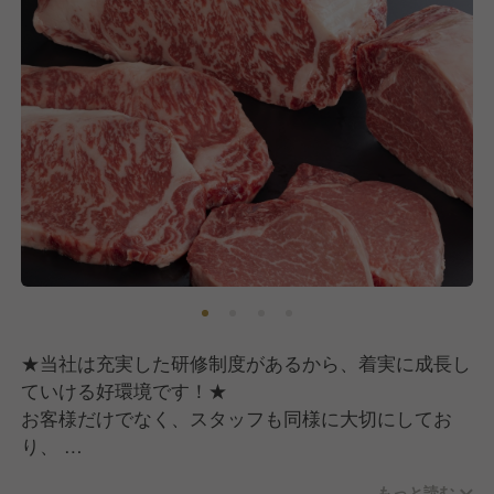
経験のある方はもちろん、未経験からでもご応募可能
例えば、複数店舗を管理するエリア長やお店のシステ
です！お気軽にお問い合わせください。
ム管理・人事採用活動など、さらにはグループ内の精
焼肉屋で働きたい、お肉が好き、接客の仕事がした
肉加工工場や農場での勤務も経験できる環境です。
い、精肉の技術を磨きたいなどやりたいことがある方
働いていく中で、ご自身の将来の選択肢の幅を広げる
積極採用中です。
ことが出来ます。
将来的に店長や料理長を目指す方、さらにその先にや
実際に働いている人たちは・・・
りたい事がある方にも充実した研修・環境が備わって
料理が好きな人も、調理の経験がないけど飲食をやっ
いますので、腰を据えて働いていただけます。
てみたいという人もいます。全くの別職種からの転職
の人、中には何がやりたいかわからないけどおもしろ
「お客様に最高の商品・サービスを提供する」ために
そうだから！という理由の人もいます。みんなそれぞ
私たちは手間暇を惜しみません。
れの理由ではありますが今は同じ思いを持って店舗で
勤務をしています。
★当社は充実した研修制度があるから、着実に成長し
この想いに賛同いただける方のエントリーをお待ちし
ていける好環境です！★
ています！
お客様の笑顔のために、そして自身のしあわせのため
お客様だけでなく、スタッフも同様に大切にしてお
に
り、
「出資者よりもまずスタッフへ還元する」という当社
一緒に当社で働いてくれる人をお待ちしています！
もっと読む