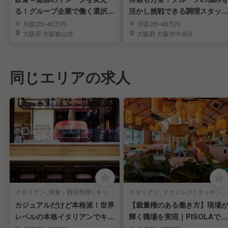
る！グループ企業で働く選択肢
活かし挑戦できる調理スタッ
【調理スタッフ】
【正社員】
月収/25~40万円
月収/25~40万円
大阪府 大阪狭山市
大阪府 大阪市中央区
同じエリアの求人
イタリアン, 洋食・西洋料理 | キッチンスタッフ
イタリアン, ファミレス | キッチンスタッフ
カジュアルだけど本格派！世界
【裁量権のある働き方】現場
レベルの本格イタリアンでキッ
輝く職場を実現｜PISOLAで料
チンスタッフ募集！
理長候補募集