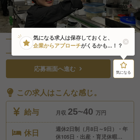
気になる求人は保存しておくと、
企業からアプローチ
がくるかも...！？
直近4人がこの求人を検討中
応募画面へ進む
気になる
気になる
この求人はこんな感じ。
給与
25~40
月収
万円
週休2日制（月8日～9日）・年
休日
休105日・出産・育児休暇・慶