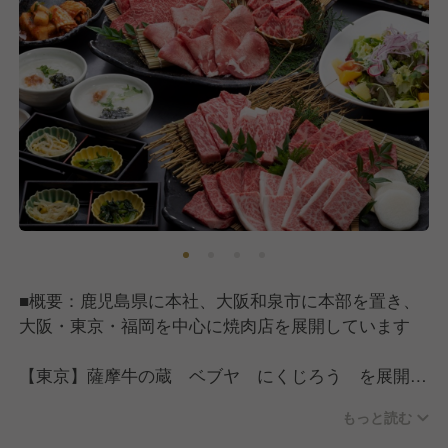
■概要：鹿児島県に本社、大阪和泉市に本部を置き、
大阪・東京・福岡を中心に焼肉店を展開しています
【東京】薩摩牛の蔵 ベブヤ にくじろう を展開
薩摩牛の蔵：港区・吉祥寺に展開。全室個室の落ち着
もっと読む
いた空間と「４％の奇跡」でお客様をおもてなしをす