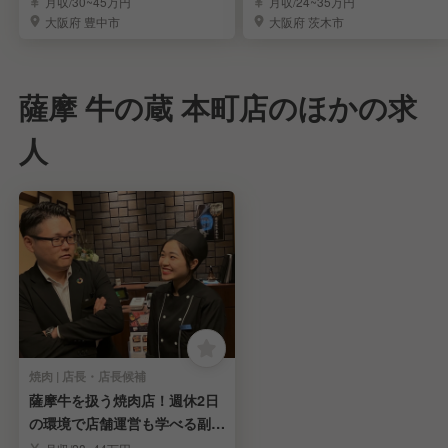
月収/30~45万円
月収/24~35万円
大阪府 豊中市
大阪府 茨木市
薩摩 牛の蔵 本町店のほかの求
人
焼肉 | 店長・店長候補
薩摩牛を扱う焼肉店！週休2日
の環境で店舗運営も学べる副店
長・店長候補