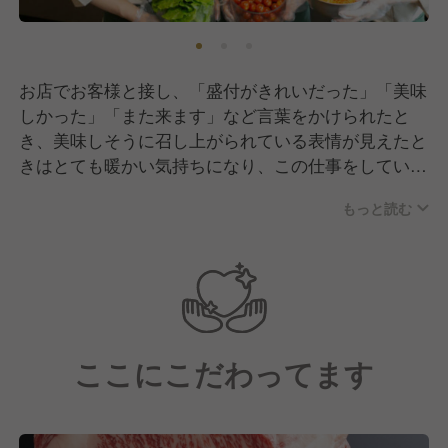
お肉屋さんを原点とし、地域に愛されるサービスと美
味しさを提供し続けています。
--------------------------------------------------------------
お店でお客様と接し、「盛付がきれいだった」「美味
しかった」「また来ます」など言葉をかけられたと
カミチクグループとして薩摩牛を飼育・加工・販売・
き、美味しそうに召し上がられている表情が見えたと
外食事業までグループ一貫体制で「６次化スタイル」
きはとても暖かい気持ちになり、この仕事をしていて
を推進
良かったなと喜びを噛みしめる瞬間です。
日本の農業を強く・優しく・たくましくすることが私
もっと読む
たちのねがいです
当社の他にない魅力をあげるとすれば、カミチクグル
すべての生命に感謝し、世界中の人たちがおいしいと
ープで６次化スタイルを携えており、農場から加工販
言える、安心しておなかいっぱいに笑顔になれる社会
売、店舗運営まで一貫しています。
を広げていくことを目指しています
店舗での接客業務や新メニューに関する調理研修、店
舗運営だけでなく、肉の部位について学べる研修制度
--------------------------------------------------------------
ここにこだわってます
が整っています。
今回は店舗での接客または調理スタッフに従事してい
やりたいこと・目標がある場合には希望に応じて職種
ただける方を募集しています。
の選択が可能です。