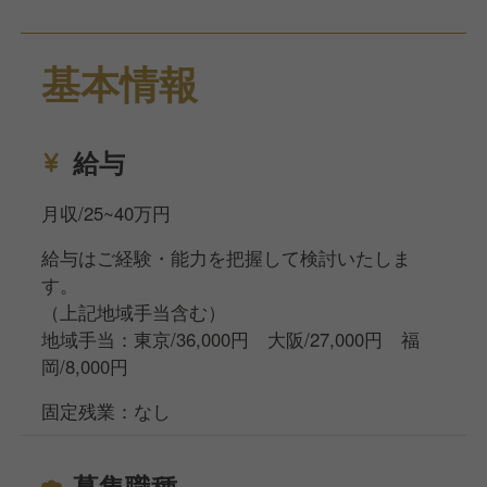
ー受付、料理やドリンクの配膳、会計業務、店内清掃
や衛生管理を行います。お客様と直接接するため、感
基本情報
謝の言葉をいただけるやりがいのある仕事です。
【店舗運営業務】人財の採用・育成、スタッフ教育・
給与
評価、売上・コスト・利益の管理、フードロス削減や
コストコントロールなど、運営面も幅広く経験できま
月収/25~40万円
す。
給与はご経験・能力を把握して検討いたしま
■ブランド
す。
「薩摩 牛の蔵」「黒毛焼肉ビーファーズ」「かみむ
（上記地域手当含む）
ら牧場」など、府内11店舗で高品質な和牛と上質なサ
地域手当：東京/36,000円 大阪/27,000円 福
ービスを提供しています。
岡/8,000円
■組織構成
固定残業：なし
20代～40代のスタッフが中心となって活躍してお
り、チームワークを大切に働く環境です。
募集職種