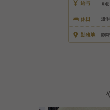
給与
月収
休日
週休
※レ
年間
勤務地
静岡
経過
前･
日