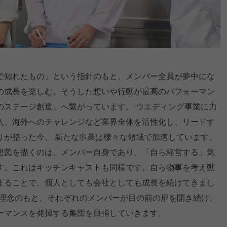
で知れたもの」という指針のもと、メンバー全員が夢中にな
の成長を楽しむ。そうした想いや行動が最高のパフォーマン
のステージ創造」へ繋がっています。 ウエディング事業に力
入、海外へのチャレンジなど業界全体を活性化し、リードす
りが整った今、 新たな事業は様々な領域で加速しています。
想図を描くのは、メンバー自身であり、「自ら経営する」気
す。これはキッチンキャストも同様です。自ら物事を考え動
まることで、個人としても会社としても成長を続けてきまし
!」の理念のもと、それぞれのメンバーが目の前の扉を開き続け、
ーマンスを発揮する集団を目指していきます。