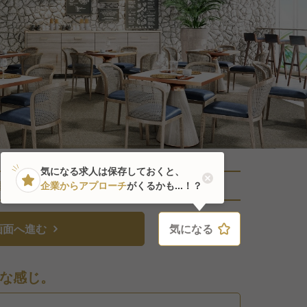
気になる求人は保存しておくと、
直近2人がこの求人を検討中
企業からアプローチ
がくるかも...！？
画面へ進む
気になる
気になる
な感じ。