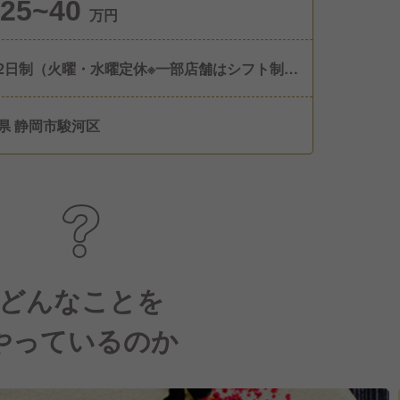
25~40
万円
2日制（火曜・水曜定休※一部店舗はシフト制）
ストラン・カフェ事業は火曜定休の週休2日制
有給休暇10日～20日（下限日数は、入社半年
県 静岡市駿河区
後の付与日数となります） 特別休暇（慶弔/産
産後･育児/公傷/災害/介護）有 年間休日日数121
どんなことを
やっているのか