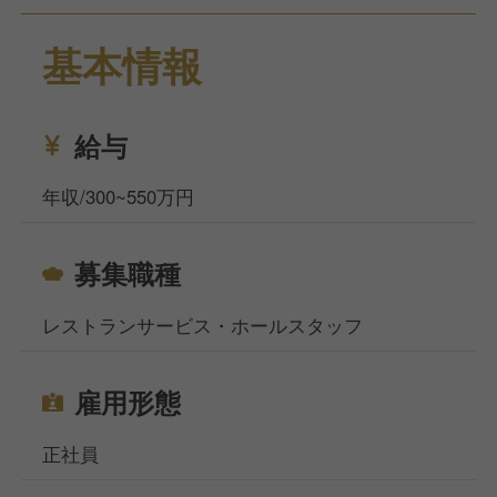
海を臨むリゾートホテルで、旬の海の幸を楽しむこと
基本情報
ができます。
業務内容は、お客様のご案内・対応・お見送り、料理
や飲み物の配膳など、サービス業務全般です。
接客業務が好きな方や、ホテル勤務に興味のある方を
給与
歓迎します。
お休みはシフト制で、月7～8日です。
年収/300~550万円
福利厚生として、寮制度と社員食堂があります。
募集職種
新生活とともに勤務開始することが可能です。
また、業績賞与があります。しっかりと稼ぎたい方に
レストランサービス・ホールスタッフ
もぴったりです。
当社サイト、フーズラボ・エージェントですがこのほ
雇用形態
かにも飲食店の求人を多数揃えております。
地元で働きたい方、都心部で働きたいけど引っ越しの
正社員
お金がなくて困っている方などなど…どんなお悩みも
ご相談ください！