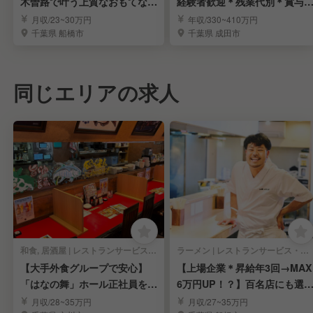
木曽路で叶う上質なおもてなし
経験者歓迎＊残業代別＊賞与
と安定生活
り＊福利厚生充実
月収/23~30万円
年収/330~410万円
千葉県 船橋市
千葉県 成田市
同じエリアの求人
和食, 居酒屋 | レストランサービス・ホールスタッフ
ラーメン | レストランサービス・ホールスタッフ
【大手外食グループで安心】
【上場企業＊昇給年3回→MAX
「はなの舞」ホール正社員を募
6万円UP！？】百名店にも選
集
れたラーメン屋
月収/28~35万円
月収/27~35万円