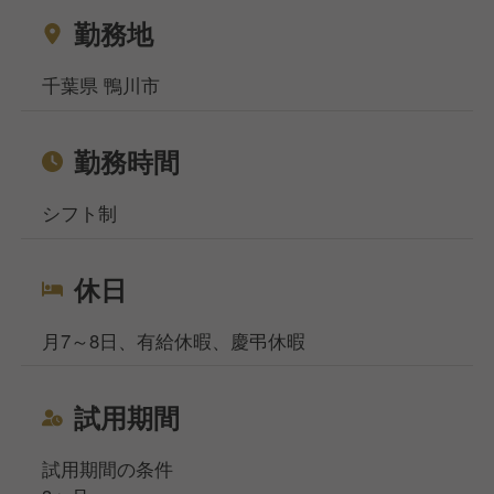
相談窓口事務所は東京と大阪、名古屋になりますが、
勤務地
WEB面談も実施しており、飲食専門の転職・就職の
プロが対応いたしますのでご安心くださいませ。
千葉県 鴨川市
勤務時間
シフト制
休日
月7～8日、有給休暇、慶弔休暇
試用期間
試用期間の条件