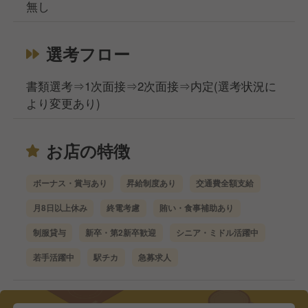
無し
選考フロー
書類選考⇒1次面接⇒2次面接⇒内定(選考状況に
より変更あり)
お店の特徴
ボーナス・賞与あり
昇給制度あり
交通費全額支給
月8日以上休み
終電考慮
賄い・食事補助あり
制服貸与
新卒・第2新卒歓迎
シニア・ミドル活躍中
若手活躍中
駅チカ
急募求人