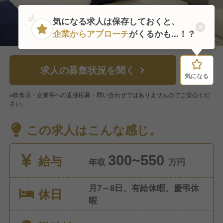
気になる求人は保存しておくと、
企業からアプローチ
がくるかも...！？
求人の募集状況を聞く
気になる
気になる
※飲食店・企業等への直接応募・問い合わせではありませんのでご安心くだ
さい。
この求人はこんな感じ。
給与
300~550
年収
万円
月7～8日、有給休暇、慶弔休
休日
暇