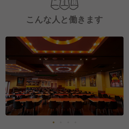
また、パーク内のレストランは、手作りサンドウィッ
チやラーメン、個性豊かなレゴ(R)チキン専門店、地
こんな人と働きます
産地消の食材を用いた和メニューなど、多彩なレスト
ランを展開しています。