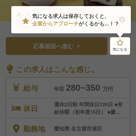
気になる求人は保存しておくと、
企業からアプローチ
がくるかも...！？
応募画面へ進む
気になる
気になる
この求人はこんな感じ。
給与
280~350
年収
万円
週休2日制 年間休日120日 ■有
休日
給休暇（初年度15日） ■慶弔
休暇 ■結婚休暇 ■産前産後・
勤務地
育児休暇
愛知県 名古屋市港区