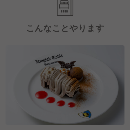
Entertainmentsグループの無料入場パスポートの支給
も！
こんなことやります
【Be Professional with FUN！私らしくプロフェッシ
ョナル】
私たちは、この合言葉のもと、全てのスタッフが働き
やすい職場を目指しています。
一人ひとりの個性を大切にし、お互いのらしさを尊重
し合い認め合える環境です。ボーダーレスな企業とし
て、世界中で「FUN＝楽しさ」を提供しています！