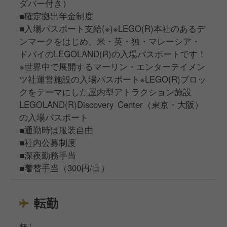
ダバー付き）
■確定拠出年金制度
■入場パスポート支給(※)※LEGO(R)本社のあるデ
ンマークをはじめ、米・英・独・マレーシア・
ドバイのLEGOLAND(R)の入場パスポートです！
※世界中で展開するマーリン・エンターテイメン
ツ社運営施設の入場パスポート※LEGO(R)ブロッ
クをテーマにした屋内型アトラクション施設
LEGOLAND(R)Discovery Center（東京・大阪）
の入場パスポート
■通勤時は服装自由
■社内公募制度
■深夜勤務手当
■着替手当（300円/日）
転勤
無し