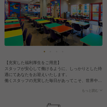
【充実した福利厚生をご用意】
スタッフが安心して働けるように、しっかりとした待
遇にてあなたをお迎えいたします。
働くスタッフの充実した毎日があってこそ、世界中の
誰もが知る「レゴ(R)」ブランドの一員としてお客様
もっと読む
に楽しいひと時をお届けすることができると考えてい
ます。
週休2日制や年間休日120日、親会社Merlin