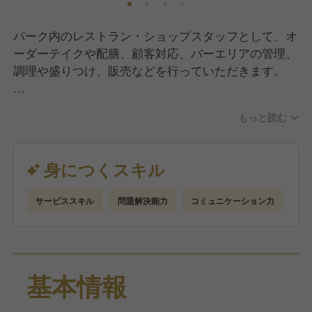
パーク内のレストラン・ショップスタッフとして、オ
ーダーテイクや配膳、顧客対応、バーエリアの管理、
調理や盛りつけ、販売などを行っていただきます。
経験が浅い方やテーマパーク内のレストランが初めて
もっと読む
の方も安心して働けるように、研修制度をしっかり整
えています。
そのため、おもてなしの基礎から学べる環境です！
身につくスキル
さらに、英語スキルをお持ちの方は、海外からのゲス
サービススキル
問題解決能力
コミュニケーション力
ト対応の際にそのスキルを活かせます。
基本情報