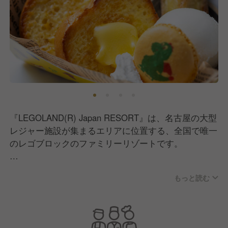
『LEGOLAND(R) Japan RESORT』は、名古屋の大型
レジャー施設が集まるエリアに位置する、全国で唯一
のレゴブロックのファミリーリゾートです。
金城ふ頭駅から徒歩10分の場所に位置し、レゴの歴史
もっと読む
に触れられるレゴ・ファクトリーツアーや、アジア最
大級のビッグ・ショップを含む10種類のレゴ専門ショ
ップなどを展開しています。