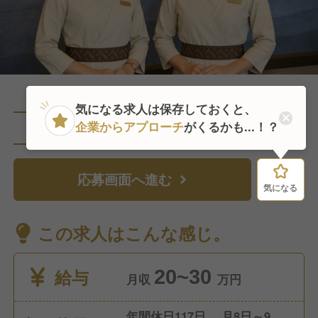
気になる求人は保存しておくと、
企業からアプローチ
がくるかも...！？
直近1人がこの求人を検討中
応募画面へ進む
気になる
気になる
この求人はこんな感じ。
給与
20~30
月収
万円
年間休日117日 月8日～9