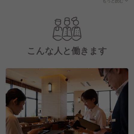
もっと読む
掲げ、地域の魅力を最大限に活かした地方創生型ホテ
ルを開発・運営しています。
従業員とお客様の心と物質、両面の幸福を追求しなが
ら
これまで多くのお客様に満足頂いた実績をもとに、事
こんな人と働きます
業成長を続けてまいりました。
全国的なブランド展開という強みに胡坐をかく事な
く、一重にお客様の喜びのために邁進しております。