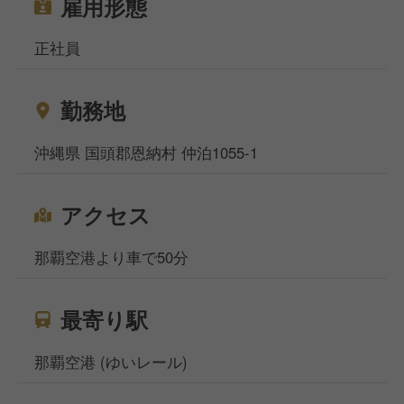
雇用形態
どんな時でも、大勢のお客様や、共に働く仲間の為
正社員
に尽くしたいという強い思いを胸に
地域に寄り添ったサービスでお客様の心を掴み続けて
勤務地
いることが当社の強みです。
沖縄県 国頭郡恩納村 仲泊1055-1
「心温かいホテル」を一緒に目指して、お客様をおも
てなしいたしましょう！
アクセス
私達が強く抱く思いを、この求人を通じて少しでも
感じ取って頂けたのであればとても嬉しいです。
那覇空港より車で50分
最寄り駅
那覇空港 (ゆいレール)