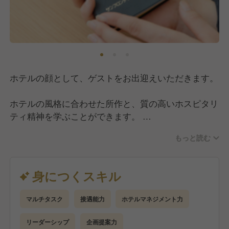
ホテルの顔として、ゲストをお出迎えいただきます。
ホテルの風格に合わせた所作と、質の高いホスピタリ
ティ精神を学ぶことができます。
新人やベテランを問わず、改善提案・挑戦したい事な
もっと読む
ど積極的な意見を評価しています。
ホテル運営の一角を担っているという実感を持って働
いていただけます。
身につくスキル
・チェックインやチェックアウトの手続き
マルチタスク
接遇能力
ホテルマネジメント力
・お客様情報の管理
・商品購買管理（コンビニとセレクトショップ）
リーダーシップ
企画提案力