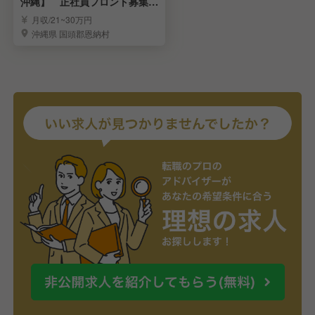
沖縄】 正社員フロント募集！
恩納村
月収/21~30万円
沖縄県 国頭郡恩納村