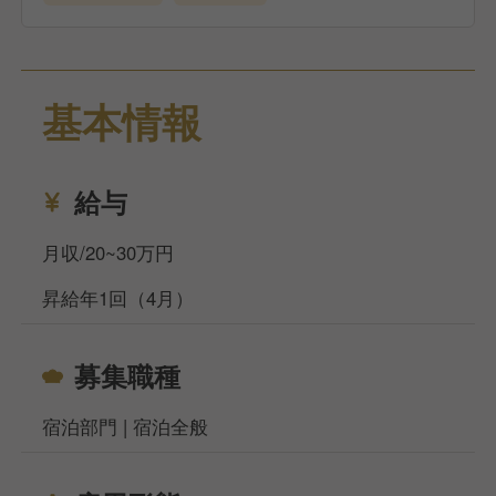
・フロント備品在庫管理
・飲食店予約やタクシーなどの各種手配
・レストランでの配膳・客室清掃（ﾍﾞｯﾄﾞﾒｲｸ含）
・客室チェック
基本情報
・各種リネン及びアメニティの管理
・共用部全般清掃
・館内（客室含む）環境維持
給与
数ある求人の中から、当社の求人を見つけていただき
月収/20~30万円
ありがとうございます。
昇給年1回（4月）
私達が掲げる目標の一つ「利他」。
「常にお客様の為に協力し合い、純粋な気持ちで感動
募集職種
を提供することで、本当の喜びを得られる」
宿泊部門 | 宿泊全般
この目標にグループ一丸となって挑み続け、今まで多
くのお客様からご好評の言葉を頂いております！