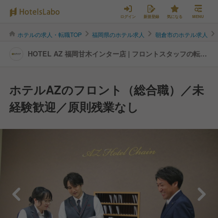
ログイン
新規登録
気になる
MENU
ホテルの求人・転職TOP
福岡県のホテル求人
朝倉市のホテル求人
HOTEL AZ 福岡甘木インター店 | フロントスタッフの転
職・求人情報
ホテルAZのフロント（総合職）／未
経験歓迎／原則残業なし