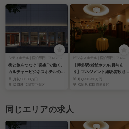
シティホテル | 宿泊部門 | フロントスタッフ
ビジネスホテル | 宿泊部門 | フロントスタッフ
街と旅をつなぐ“拠点”で働く。
【博多駅/老舗ホテル/賞与あ
カルチャービジネスホテルのフ
り】マネジメント経験者歓迎
ロント
フロント急募◎
月収/30~38万円
月収/20~30万円
福岡県 福岡市中央区
福岡県 福岡市博多区
同じエリアの求人