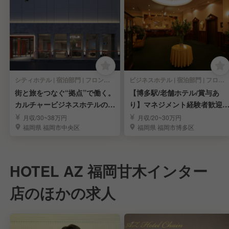
シティホテル | 宿泊部門 | フロントスタッフ
ビジネスホテル | 宿泊部門 | フロントスタッフ
街と旅をつなぐ“拠点”で働く。
【博多駅/老舗ホテル/賞与あ
カルチャービジネスホテルのフ
り】マネジメント経験者歓迎
ロント
フロント急募◎
月収/30~38万円
月収/20~30万円
福岡県 福岡市中央区
福岡県 福岡市博多区
HOTEL AZ 福岡甘木インター
店のほかの求人