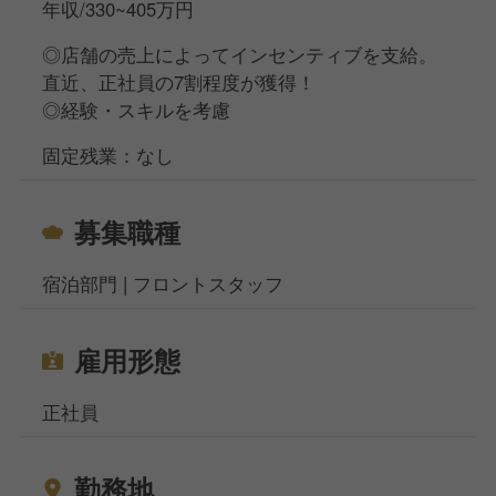
年収/330~405万円
夜勤専任スタッフがいるので夜勤は基本的になく、
15：00～翌0：15で勤務できるので生活リズムも整い
◎店舗の売上によってインセンティブを支給。
ます。またやるべきことは時間内に片付くことが多
直近、正社員の7割程度が獲得！
く、残った業務はお互い次のシフトの方にわたせる体
◎経験・スキルを考慮
制なので、残業はほぼありません。
固定残業：なし
◆チーム・組織構成
各時間帯にフロントスタッフを2～3名配置しているの
募集職種
で、1人だけになることは基本的にありません。
宿泊部門 | フロントスタッフ
雇用形態
正社員
勤務地