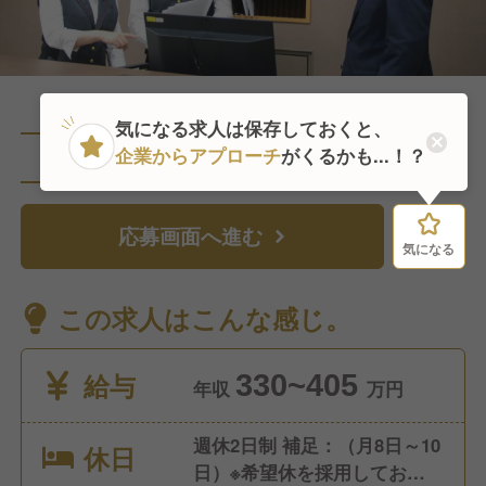
気になる求人は保存しておくと、
企業からアプローチ
がくるかも...！？
直近1人がこの求人を検討中
応募画面へ進む
気になる
気になる
この求人はこんな感じ。
給与
330~405
年収
万円
週休2日制 補足：（月8日～10
休日
日）※希望休を採用しており、