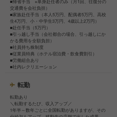
■帰省手当 ※単身赴任者のみ（月1回、往復分の
交通費を会社負担）
■家族赴任手当（本人5万円、配偶者5万円、高校
生4万円、小・中学生3万円、4歳以上2万円）
■赴任手当（5万円）
■引っ越し手当（会社都合の場合、引っ越しにか
かる費用を全額負担）
■社員持ち株制度
■従業員特典（ホテル宿泊費・飲食費割引）
■労働組合あり
■社内レクリエーション
転勤
転勤あり
＼転勤するたび、収入アップ／
1年半～数年ごとに全国転勤がありますが、その
分給与もアップ。移動先の店舗で出した成果