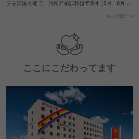
プを実現可能で、店長昇格試験は年2回（2月、8月）
実施。中には、入社3ヶ月で挑戦する社員もいます。
もっと読む
意欲があれば、どんな方でも活躍できる環境です。
＼こんなあなたにおすすめ／
□環境の変化が好きな方
□テキパキとした接客スタイルを好む方
□サービス業でキャリアを築きたい方
□プライベートも大切にしながら働きたい方
ここにこだわってます