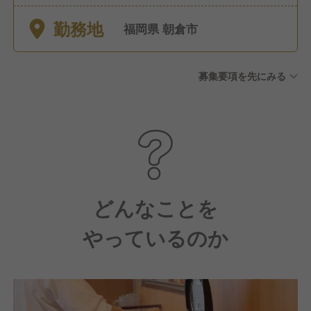
日曜日に休むことも可能で
勤務地
す。
福岡県 朝倉市
募集要項を先にみる
どんなことを
やっているのか