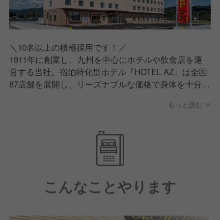
＼10名以上の積極採用です！／
1911年に創業し、九州を中心にホテルや飲食店を運
営する当社。宿泊特化型ホテル『HOTEL AZ』は全国
87店舗を展開し、リーズナブルな価格で身体を十分に
休められる空間を提供しています。長期出張などでご
もっと読む
利用くださるリピーターのお客様が多く、業績は好
調。また『ファミリーレストラン ジョイフル』をは
じめ飲食店も多数運営しています。
今後も積極的に新たな店舗を展開していく予定。それ
に備えて、組織体制を強化することになりました。ポ
ジションが増えていることもあり、キャリアアップを
こんなことやります
目指す方のご期待に沿えると思います。初めてサービ
ス業に挑戦する、という方も大歓迎です！