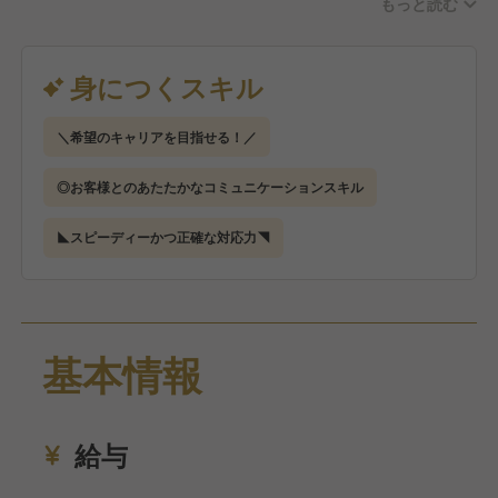
もっと読む
※慣れてくれば、新人のアルバイト・パートスタッフ
の教育をお任せする場合もあります。
身につくスキル
＜ホテルフロントの仕事のポイント＞
＼希望のキャリアを目指せる！／
◆リピーター&長期滞在のお客様が多い！
365日均一価格、駐車場無料、レストラン併設などの
◎お客様とのあたたかなコミュニケーションスキル
サービスが人気の当ホテルは、長期出張の工事会社や
スポーツチームの合宿などで繰り返しご利用いただく
◣スピーディーかつ正確な対応力◥
お客様も多く、顔なじみになることもよくあるのが特
徴です。
◆ベッドメイキングや客室清掃なし！
基本情報
シーツやアメニティの交換、館内掃除（フロント等以
外）は別会社に委託しているため、お客様の対応に集
中できます。
給与
◆勤務時間固定&残業なし！