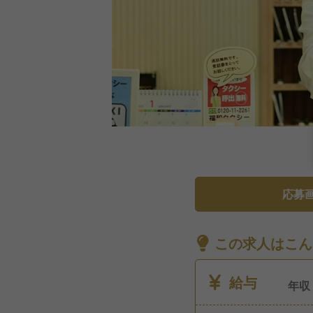
応募
この求人はこん
給与
年収