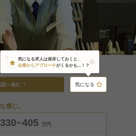
気になる求人は保存しておくと、
企業からアプローチ
がくるかも...！？
画面へ進む
気になる
気になる
な感じ。
330~405
万円