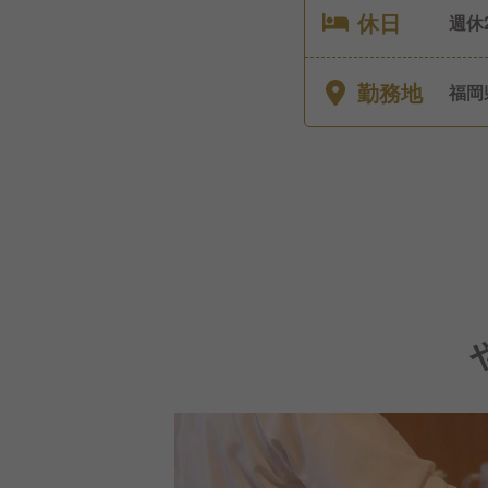
休日
週休
てお
勤務地
福岡