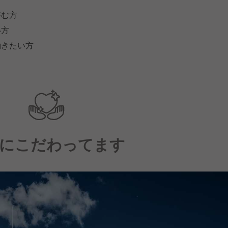
好む方
い方
働きたい方
にこだわってます