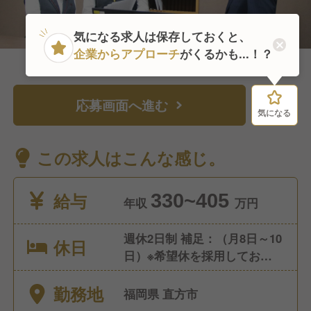
気になる求人は保存しておくと、
企業からアプローチ
がくるかも...！？
応募画面へ進む
気になる
気になる
この求人はこんな感じ。
給与
330~405
年収
万円
週休2日制 補足：（月8日～10
休日
日）※希望休を採用しており、
日曜日に休むことも可能で
勤務地
す。
福岡県 直方市