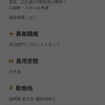
直近、正社員の7割程度が獲得！
く、残った業務はお互い次のシフトの方にわたせる体
◎経験・スキルを考慮
制なので、残業はほぼありません。
固定残業：なし
◆チーム・組織構成
各時間帯にフロントスタッフを2～3名配置しているの
募集職種
で、1人だけになることは基本的にありません。
宿泊部門 | フロントスタッフ
雇用形態
正社員
勤務地
福岡県 直方市 感田3593-2