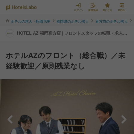
ログイン
新規登録
気になる
MENU
ホテルの求人・転職TOP
福岡県のホテル求人
直方市のホテル求人
HOTEL AZ 福岡直方店 | フロントスタッフの転職・求人情
報
ホテルAZのフロント（総合職）／未
経験歓迎／原則残業なし