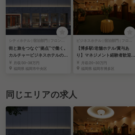
シティホテル | 宿泊部門 | フロントスタッフ
ビジネスホテル | 宿泊部門 | フロントスタッフ
街と旅をつなぐ“拠点”で働く。
【博多駅/老舗ホテル/賞与あ
カルチャービジネスホテルのフ
り】マネジメント経験者歓迎
ロント
フロント急募◎
月収/30~38万円
月収/20~30万円
福岡県 福岡市中央区
福岡県 福岡市博多区
同じエリアの求人