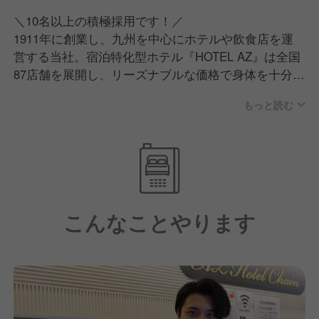
＼10名以上の積極採用です！／
1911年に創業し、九州を中心にホテルや飲食店を運
営する当社。宿泊特化型ホテル『HOTEL AZ』は全国
87店舗を展開し、リーズナブルな価格で身体を十分に
休められる空間を提供しています。長期出張などでご
もっと読む
利用くださるリピーターのお客様が多く、業績は好
調。また『ファミリーレストラン ジョイフル』をは
じめ飲食店も多数運営しています。
今後も積極的に新たな店舗を展開していく予定。それ
に備えて、組織体制を強化することになりました。ポ
ジションが増えていることもあり、キャリアアップを
こんなことやります
目指す方のご期待に沿えると思います。初めてサービ
ス業に挑戦する、という方も大歓迎です！