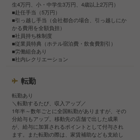
生4万円、小・中学生3万円、4歳以上2万円）
■赴任手当（5万円）
■引っ越し手当（会社都合の場合、引っ越しにか
かる費用を全額負担）
■社員持ち株制度
■従業員特典（ホテル宿泊費・飲食費割引）
■労働組合あり
■社内レクリエーション
転勤
転勤あり
＼転勤するたび、収入アップ／
1年半～数年ごとに全国転勤がありますが、その
分給与もアップ。移動先の店舗で出した成果
が、給与に加算されるポイントとして付与され
ます。また転勤の際は、家賃補助なども支給し