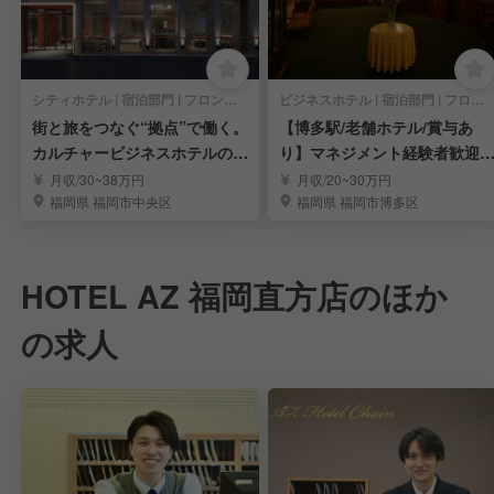
シティホテル | 宿泊部門 | フロントスタッフ
ビジネスホテル | 宿泊部門 | フロントスタッフ
街と旅をつなぐ“拠点”で働く。
【博多駅/老舗ホテル/賞与あ
カルチャービジネスホテルのフ
り】マネジメント経験者歓迎
ロント
フロント急募◎
月収/30~38万円
月収/20~30万円
福岡県 福岡市中央区
福岡県 福岡市博多区
HOTEL AZ 福岡直方店のほか
の求人