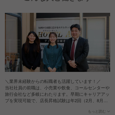
＼業界未経験からの転職者も活躍しています！／
当社社員の前職は、小売業や飲食、コールセンターや
旅行会社など多岐にわたります。早期にキャリアアッ
プを実現可能で、店長昇格試験は年2回（2月、8月）
実施。中には、入社3ヶ月で挑戦する社員もいます。
もっと読む
意欲があれば、どんな方でも活躍できる環境です。