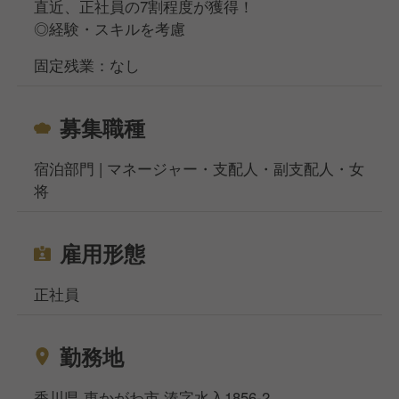
直近、正社員の7割程度が獲得！
く、残った業務はお互い次のシフトの方にわたせる体
◎経験・スキルを考慮
制なので、残業はほぼありません。
固定残業：なし
◆チーム・組織構成
各時間帯にフロントスタッフを2～3名配置しているの
募集職種
で、1人だけになることは基本的にありません。
宿泊部門 | マネージャー・支配人・副支配人・女
将
雇用形態
正社員
勤務地
香川県 東かがわ市 湊字水入1856-2