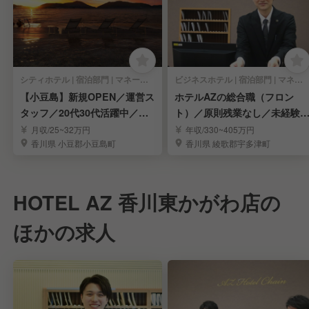
シティホテル | 宿泊部門 | マネージャー・支配人・副支配人・女将
ビジネスホテル | 宿泊部門 | マネージャー・支配人・副支配人・女将
【小豆島】新規OPEN／運営ス
ホテルAZの総合職（フロン
タッフ／20代30代活躍中／年
ト）／原則残業なし／未経験
間休日125日
迎
月収/25~32万円
年収/330~405万円
香川県 小豆郡小豆島町
香川県 綾歌郡宇多津町
HOTEL AZ 香川東かがわ店の
ほかの求人