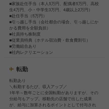
■家族赴任手当（本人5万円、配偶者5万円、高校
生4万円、小・中学生3万円、4歳以上2万円）
■赴任手当（5万円）
■引っ越し手当（会社都合の場合、引っ越しにか
かる費用を全額負担）
■社員持ち株制度
■従業員特典（ホテル宿泊費・飲食費割引）
■労働組合あり
■社内レクリエーション
転勤
転勤あり
＼転勤するたび、収入アップ／
1年半～数年ごとに全国転勤がありますが、その
分給与もアップ。移動先の店舗で出した成果
が、給与に加算されるポイントとして付与され