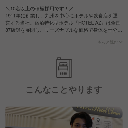
＼10名以上の積極採用です！／
1911年に創業し、九州を中心にホテルや飲食店を運
営する当社。宿泊特化型ホテル『HOTEL AZ』は全国
87店舗を展開し、リーズナブルな価格で身体を十分に
休められる空間を提供しています。長期出張などでご
もっと読む
利用くださるリピーターのお客様が多く、業績は好
調。また『ファミリーレストラン ジョイフル』をは
じめ飲食店も多数運営しています。
今後も積極的に新たな店舗を展開していく予定。それ
に備えて、組織体制を強化することになりました。ポ
ジションが増えていることもあり、キャリアアップを
こんなことやります
目指す方のご期待に沿えると思います。初めてサービ
ス業に挑戦する、という方も大歓迎です！