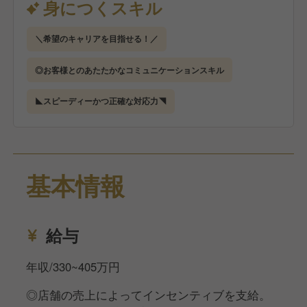
身につくスキル
＜ホテルフロントの仕事のポイント＞
＼希望のキャリアを目指せる！／
◆リピーター&長期滞在のお客様が多い！
365日均一価格、駐車場無料、レストラン併設などの
◎お客様とのあたたかなコミュニケーションスキル
サービスが人気の当ホテルは、長期出張の工事会社や
スポーツチームの合宿などで繰り返しご利用いただく
◣スピーディーかつ正確な対応力◥
お客様も多く、顔なじみになることもよくあるのが特
徴です。
◆ベッドメイキングや客室清掃なし！
基本情報
シーツやアメニティの交換、館内掃除（フロント等以
外）は別会社に委託しているため、お客様の対応に集
中できます。
給与
◆勤務時間固定&残業なし！
年収/330~405万円
夜勤専任スタッフがいるので夜勤は基本的になく、
15：00～翌0：15で勤務できるので生活リズムも整い
◎店舗の売上によってインセンティブを支給。
ます。またやるべきことは時間内に片付くことが多