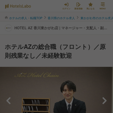
ログイン
新規登録
気になる
MENU
ホテルの求人・転職TOP
香川県のホテル求人
東かがわ市のホテル求
HOTEL AZ 香川東かがわ店 | マネージャー・支配人・副支
配人・女将の転職・求人情報
ホテルAZの総合職（フロント）／原
則残業なし／未経験歓迎