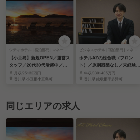
シティホテル | 宿泊部門 | マネージャー・支配人・副支配人・女将
ビジネスホテル | 宿泊部門 | マネージャー・支配人・副支配人・女将
【小豆島】新規OPEN／運営ス
ホテルAZの総合職（フロン
タッフ／20代30代活躍中／年
ト）／原則残業なし／未経験
間休日125日
迎
月収/25~32万円
年収/330~405万円
香川県 小豆郡小豆島町
香川県 綾歌郡宇多津町
同じエリアの求人