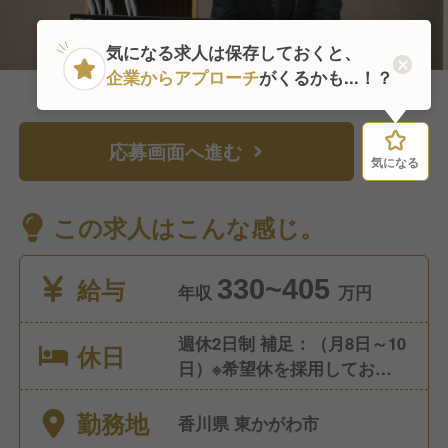
気になる求人は保存しておくと、
企業からアプローチ
がくるかも...！？
応募画面へ進む
気になる
気になる
この求人はこんな感じ。
給与
330~405
年収
万円
週休2日制 補足：（月8日～10
休日
日）※希望休を採用しており、
日曜日に休むことも可能で
勤務地
す。
香川県 東かがわ市