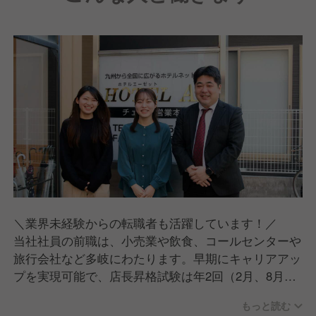
＼業界未経験からの転職者も活躍しています！／
当社社員の前職は、小売業や飲食、コールセンターや
旅行会社など多岐にわたります。早期にキャリアアッ
プを実現可能で、店長昇格試験は年2回（2月、8月）
実施。中には、入社3ヶ月で挑戦する社員もいます。
もっと読む
意欲があれば、どんな方でも活躍できる環境です。