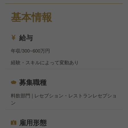
します。
基本情報
未経験の方でも、経験者でも、接客スキルを活かしな
がらキャリアを積むことができます。
働きやすい環境で、自分の裁量をもって業務を遂行で
きます。
給与
お客様が気持ちよく過ごしていただけることがやりが
いでもあります。
年収/300~600万円
お休みはシフト制で月8～9日です。
経験・スキルによって変動あり
魅力は安定した労働環境が整っている点です。
福利厚生として、共済組合、定期健康診断、通信教育
募集職種
補助制度、資格試験補助制度、社員家族宿泊割引、夜
勤・時間外手当、皆勤・長期勤続賞制度、結婚お祝い
料飲部門 | レセプション・レストランレセプショ
金、独身寮・シェアハウスがあります。
ン
また、快適なひと時をご提供するために、スタッフの
研修・教育にも力を入れております。
雇用形態
当社サイト、フーズラボ・エージェントですがこのほ