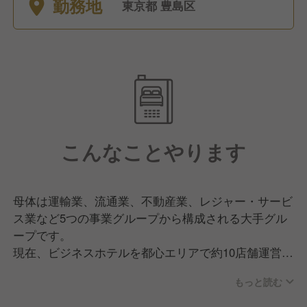
勤務地
休暇、介護休暇
東京都 豊島区
こんなことやります
母体は運輸業、流通業、不動産業、レジャー・サービ
ス業など5つの事業グループから構成される大手グル
ープです。
現在、ビジネスホテルを都心エリアで約10店舗運営し
ています。
もっと読む
社内環境整備と増員のため、フロントスタッフを募集