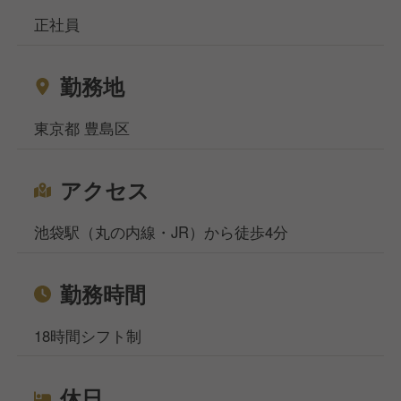
かにも飲食店の求人を多数揃えております。
正社員
地元で働きたい方、都心部で働きたいけど引っ越しの
お金がなくて困っている方などなど…どんなお悩みも
勤務地
ご相談ください！
相談窓口事務所は東京、大阪、名古屋、福岡の4拠点
東京都 豊島区
になりますが、WEB面談も実施しており、飲食専門
の転職・就職のプロが対応いたしますのでご安心くだ
さいませ。
アクセス
池袋駅（丸の内線・JR）から徒歩4分
勤務時間
18時間シフト制
休日