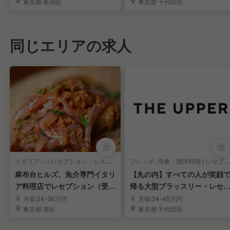
東京都 新宿区
東京都 千代田区
同じエリアの求人
イタリアン | レセプション・レストランレセプション
フレンチ, 洋食・西洋料理 | レセプション・レストランレセプション
麻布台ヒルズ、魚介専門イタリ
【丸の内】すべての人が笑顔
ア料理店でレセプション（受
帰る大型ブラッスリー・レセ
付）スタッフを募集
ション社員
月収/24~36万円
月収/24~45万円
東京都 港区
東京都 千代田区