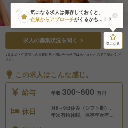
気になる求人は保存しておくと、
企業からアプローチ
がくるかも...！？
求人の募集状況を聞く
気になる
気になる
※飲食店・企業等への直接応募・問い合わせではありませんのでご安心くだ
さい。
この求人はこんな感じ。
給与
300~600
年収
万円
月8～9日休み（シフト制）、
休日
年次有給休暇、保存年次有給
休暇、慶弔休暇、産前・産後