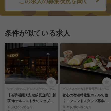
この求人の募集状況を聞く
条件が似ている求人
シティホテル, ビジネスホテル, その他ホテル | 料飲部門 | イタリアン, 洋食・西洋料理 | レセプション・レストランレセプション
ビジネスホテル | 料飲部門 | レセプション・レストランレセプション
【若手活躍★安定成長企業】新
都心の宿泊特化型ホテルで働
宿/ホテルレストラのレセプシ
く！フロントスタッフ募集/福
ョンスタッフ募集！
利厚生充実
月収/30~35万円
年収/300~600万円