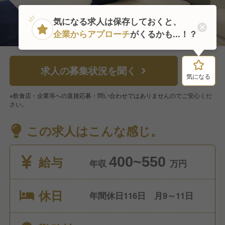
気になる求人は保存しておくと、
企業からアプローチ
がくるかも...！？
求人の募集状況を聞く
気になる
気になる
※飲食店・企業等への直接応募・問い合わせではありませんのでご安心くだ
さい。
この求人はこんな感じ。
給与
400~550
年収
万円
休日
年間休日116日 月9～11日