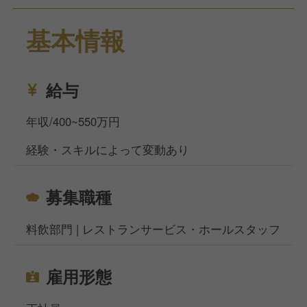
清掃などのサービス業務全般です。
基本情報
また、会議室の設営やフロントのフォローなどマルチ
な業務に携わる機会が多いです。
お休みは完全週休二日制で年間休日は116日あるた
め、プライベートとの両立もしやすい環境です。
給与
また、休み希望も比較的通りやすく、メリハリをつけ
て働けます。
年収/400~550万円
経験・スキルによって変動あり
当ホテルでは、年齢や性別、国籍に関係なく、すべて
の社員に平等なチャンスが与えられます。
創意工夫ある思考や行動を言語化・可視化し仲間にも
募集職種
共有することを重視してるので、主体性のある方を歓
迎します。
料飲部門 | レストランサービス・ホールスタッフ
当社サイト、フーズラボ・エージェントですがこのほ
かにも飲食店の求人を多数揃えております。
雇用形態
地元で働きたい方、都心部で働きたいけど引っ越しの
お金がなくて困っている方などなど…どんなお悩みも