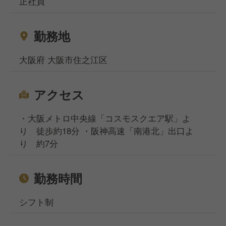
正社員
ご相談ください！
相談窓口事務所は東京、大阪、名古屋、福岡の4拠点
勤務地
になりますが、WEB面談も実施しており、飲食専門
の転職・就職のプロが対応いたしますのでご安心くだ
大阪府 大阪市住之江区
さいませ。
アクセス
・大阪メトロ中央線「コスモスクエア駅」よ
り 徒歩約18分 ・阪神高速「南港北」出口よ
り 約7分
勤務時間
シフト制