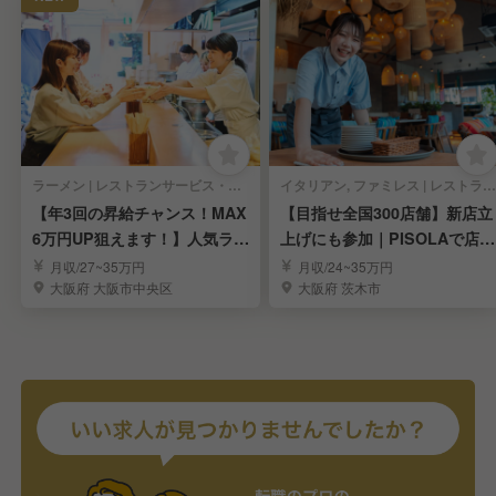
ラーメン | レストランサービス・ホールスタッフ
イタリアン, ファミレス | レストランサービス・ホールスタッフ
【年3回の昇給チャンス！MAX
【目指せ全国300店舗】新店立
6万円UP狙えます！】人気ラー
上げにも参加｜PISOLAで店長
メンの社員募集
候補募集！
月収/27~35万円
月収/24~35万円
大阪府 大阪市中央区
大阪府 茨木市