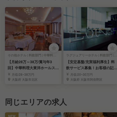
その他ホテル | 料飲部門 | 中華料理・中国料理 | レストランサービス・ホールスタッフ
ラグジュアリーホテル | 料飲部門 | レストランサービス・ホールスタッフ
【月給28万～38万/賞与年3
【安定基盤/充実福利厚生】料
回】中華料理大東洋ホールスタ
飲サービス募集！お客様の記
ッフ
に残るおもてなし
月収/28~38万円
月収/20~30万円
大阪府 大阪市北区
大阪府 大阪市阿倍野区
同じエリアの求人
NEW