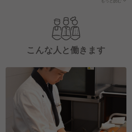
もっと読む
朝食は3種の焼き立てパンをご用意し、店内にコンベ
クションオーブンを設置。
トリュフソースで味わうオムレツ、北海道産いくらな
ど、厳選素材を使用しています。
さらに、季節ごとにメニューを変更するランチブッフ
こんな人と働きます
ェ、ディナービュッフェと、素材を活かした和洋メニ
ューを展開しています。
お客様に上質なおもてなしをカジュアルに味わってい
ただくために、きめ細やかなサービスと高品質な料理
をお届けしています。