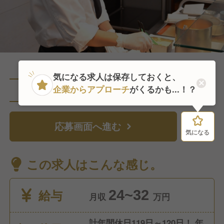
気になる求人は保存しておくと、
企業からアプローチ
がくるかも...！？
直近2人がこの求人を検討中
応募画面へ進む
気になる
気になる
この求人はこんな感じ。
給与
24~32
月収
万円
計年間休日119日～120日！ 年