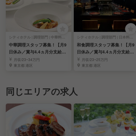
シティホテル | 調理部門 | 中華料理・中国料理 | キッチンスタッフ
シティホテル | 調理部門 | 日本料理・懐石料理 | キッチンスタッフ
中華調理スタッフ募集！【月9
和食調理スタッフ募集！【月9
日休み／賞与4.4ヵ月分支給実
日休み／賞与4.4ヵ月分支給実
績！】
績！】
月収/23~34万円
月収/23~25万円
東京都 港区
東京都 港区
同じエリアの求人