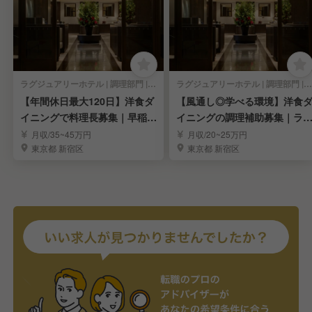
ラグジュアリーホテル | 調理部門 | 料理長・料理長候補
ラグジュアリーホテル | 調理部門 | 調理見習い・調理補助
【年間休日最大120日】洋食ダ
【風通し◎学べる環境】洋食
イニングで料理長募集｜早稲田
イニングの調理補助募集｜ラ
の人気ホテル
ジュアリーホテル
月収/35~45万円
月収/20~25万円
東京都 新宿区
東京都 新宿区