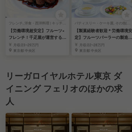
フレンチ, 洋食・西洋料理 | キッチンスタッフ
パティスリー・ケーキ屋, その他(料理ジャンル) | キッチンスタッフ
【労働環境超安定】フルーツ×
【製菓経験者歓迎＊労働環境
フレンチ！千疋屋が運営するレ
定】フルーツパーラーの製造
ストラン調理人
調理スタッフ募集
月収/23~29万円
月収/22~28万円
東京都 中央区
東京都 中央区
リーガロイヤルホテル東京 ダ
イニング フェリオのほかの求
人