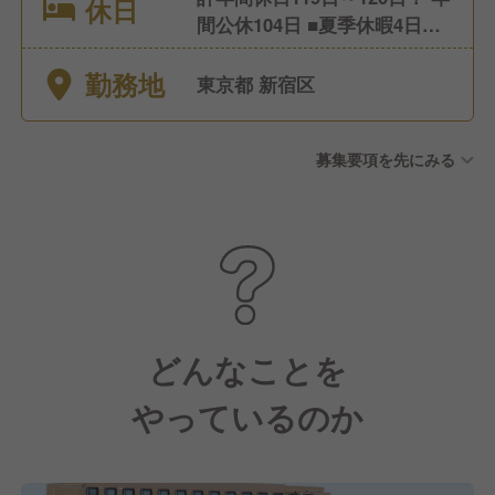
休日
間公休104日 ■夏季休暇4日
（特別休暇） ■冬季休暇5日
勤務地
（特別休暇） ■有給休暇（最
東京都 新宿区
低6日間取得）
募集要項を先にみる
どんなことを
やっているのか