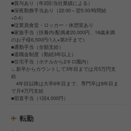
■賞与あり（年2回/当社業績による）
■深夜勤務手当あり（22:00～翌5:00/時間給
×0.4）
■従業員食堂・ロッカー・休憩室あり
■家族手当（扶養内/配偶者20,000円、18歳未満
のお子様6,500円/1人※第3子まで）
■通勤手当（全額支給）
■退職金制度（勤続3年以上）
■住宅手当（ホテルから2キロ圏内）
∟新卒からカウントして3年目までは月5万円支
給
4年目以降は大卒6年目まで、専門卒は8年目ま
で月4万円支給
■宿直手当（1回4,000円）
転勤