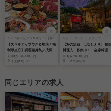
シティホテル, ビジネスホテル | 調理部門 | キッチンスタッフ
リゾートホテル, ラグジュアリーホテル, 旅館・温泉, オーベルジュ | 調理部門 | キッチンスタッフ
【スキルアップできる環境＊福
【海の湯宿 はなしぶき】和
利厚生◎】調理職募集／成田空
料理人 募集中！ 会席料理
港に一番近いホテル
年収/330~410万円
月収/26~40万円
千葉県 成田市
千葉県 館山市
同じエリアの求人