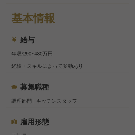
たします。
基本情報
ホテル内レストランでの調理業務全般をお任せいたし
ます。現場はいつも明るい雰囲気で、笑顔の絶えない
職場！調理場では、シェフとして活躍していた経験豊
富なスタッフが多く、分からないことがあってもしっ
給与
かりサポートする体制が整っています。細部まで行き
届いたおもてなしでお客様に最高級の滞在を提供して
年収/290~480万円
ください。
経験・スキルによって変動あり
年間休日108日、月9日の休暇、夏季休暇や年末年始
休暇も充実しており、車通勤も可能で転勤もないた
募集職種
め、安心して長く働ける職場です。
調理部門 | キッチンスタッフ
当社サイト、フーズラボ・エージェントですがこのほ
かにも飲食店の求人を多数揃えております。 地元で
働きたい方、都心部で働きたいけど引っ越しのお金が
雇用形態
なくて困っている方などなど…どんなお悩みもご相談
ください！ 相談窓口事務所は東京、大阪、名古屋、