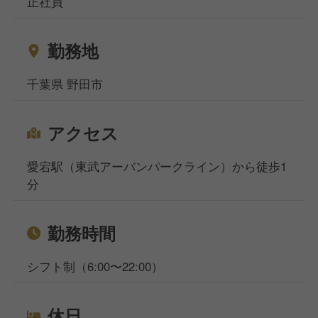
正社員
福岡、札幌の5拠点になりますが、WEB面談も実施し
ており、飲食専門の転職・就職のプロが対応いたしま
勤務地
すのでご安心くださいませ。
千葉県 野田市
アクセス
愛宕駅（東武アーバンパークライン）から徒歩1
分
勤務時間
シフト制（6:00〜22:00）
休日