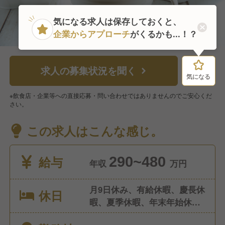
気になる求人は保存しておくと、
企業からアプローチ
がくるかも...！？
求人の募集状況を聞く
気になる
気になる
※飲食店・企業等への直接応募・問い合わせではありませんのでご安心くだ
さい。
この求人はこんな感じ。
給与
290~480
年収
万円
月9日休み、有給休暇、慶長休
休日
暇、夏季休暇、年末年始休
暇、産前産後休暇、介護休暇