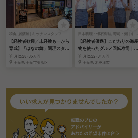
和食, 居酒屋 | キッチンスタッフ
日本料理・懐石料理, 寿司・鮨 | キッチンスタッフ
【経験者歓迎／未経験も一から
【経験者優遇】こだわりの海
育成】「はなの舞」調理スタッ
物を使ったグルメ回転寿司｜
フ
験を活かせる環境
月収/28~35万円
月収/22~34万円
千葉県 千葉市美浜区
千葉県 木更津市