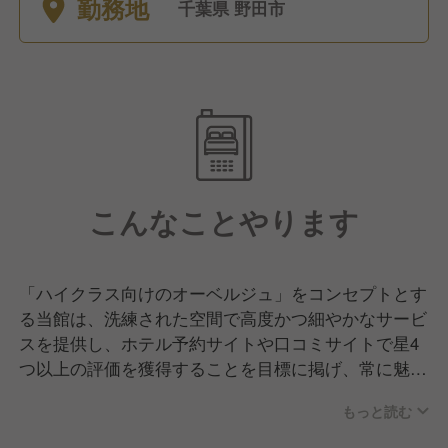
勤務地
時短勤務、育児休業
千葉県 野田市
こんなことやります
「ハイクラス向けのオーベルジュ」をコンセプトとす
る当館は、洗練された空間で高度かつ細やかなサービ
スを提供し、ホテル予約サイトや口コミサイトで星4
つ以上の評価を獲得することを目標に掲げ、常に魅力
的な施設を目指しています。
もっと読む
今回は当館レストランでのキッチンスタッフを募集い