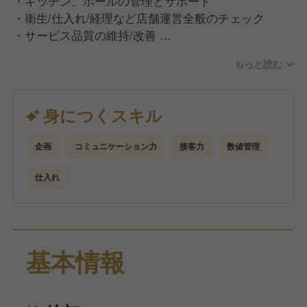
・キッチン、ホールの管理とサポート
・衛生/仕入れ/経理など店舗運営全般のチェック
・サービス品質の維持/改善
など
もっと読む
当店での女将とは…
お店の“顔”として空間をプロデュースし、チームを導
身につくスキル
くリーダー！
そして、お客様の心を動かすホスピタリティの担い手
企画
コミュニケーション力
接客力
数値管理
です。
店長・料理長と連携し、「また来たい」と思えるお店
仕入れ
を育ててください◎
基本情報