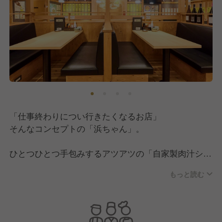
「仕事終わりについ行きたくなるお店」
そんなコンセプトの「浜ちゃん」。
ひとつひとつ手包みするアツアツの「自家製肉汁シュ
ウマイ」や、トロトロになるまで6時間煮込んだ「最
もっと読む
強鶏の塩煮込み」など、愛情を込めた手作りの品々が
目白押し。
そんな「浜ちゃん」では