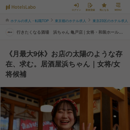
ログイン
新規登録
気になる
MENU
ホテルの求人・転職TOP
東京都のホテル求人
東京23区のホテル求人
行きたくなる酒場 浜ちゃん 亀戸店 | 女将・和装ホールの
転職・求人情報
《月最大9休》お店の太陽のような存
在、求む。居酒屋浜ちゃん｜女将/女
将候補