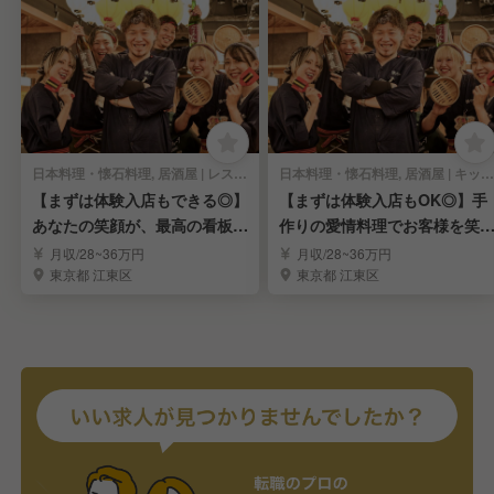
日本料理・懐石料理, 居酒屋 | レストランサービス・ホールスタッフ
日本料理・懐石料理, 居酒屋 | キッチンスタッフ
【まずは体験入店もできる◎】
【まずは体験入店もOK◎】手
あなたの笑顔が、最高の看板メ
作りの愛情料理でお客様を笑
ニュー！《ホール》
にする《キッチン》
月収/28~36万円
月収/28~36万円
東京都 江東区
東京都 江東区