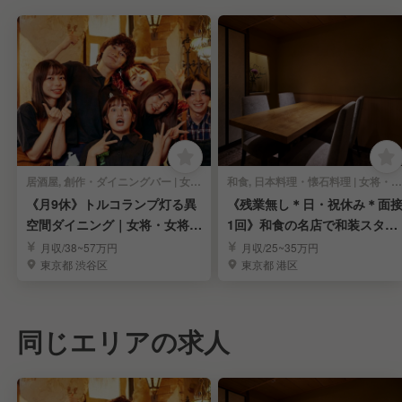
居酒屋, 創作・ダイニングバー | 女将・和装ホール
和食, 日本料理・懐石料理 | 女将・和装ホール
《月9休》トルコランプ灯る異
《残業無し＊日・祝休み＊面
空間ダイニング｜女将・女将候
1回》和食の名店で和装スタッ
補求む！
フ募集｜表参道
月収/38~57万円
月収/25~35万円
東京都 渋谷区
東京都 港区
同じエリアの求人