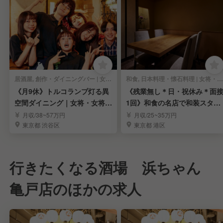
居酒屋, 創作・ダイニングバー | 女将・和装ホール
和食, 日本料理・懐石料理 | 女将・和装ホール
《月9休》トルコランプ灯る異
《残業無し＊日・祝休み＊面
空間ダイニング｜女将・女将候
1回》和食の名店で和装スタッ
補求む！
フ募集｜表参道
月収/38~57万円
月収/25~35万円
東京都 渋谷区
東京都 港区
行きたくなる酒場 浜ちゃん
亀戸店のほかの求人