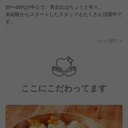
20〜30代が中心で、男女比はちょうど半々。
未経験からスタートしたスタッフもたくさん活躍中で
す。
「お客さんを楽しませる。そして自分たちも楽し
もっと読む
む！」そんな想いを共有するメンバーばかり。
社員もアルバイトも、ホールもキッチンも関係なく、
自然と声をかけ合いながらお店を盛り上げています。
イベントや部活動など、交流の場もたくさん！
先輩・後輩・本社スタッフまでみんな仲が良く、
ここにこだわってます
チームの一体感が自慢です◎