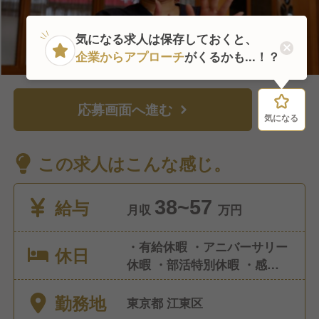
気になる求人は保存しておくと、
企業からアプローチ
がくるかも...！？
応募画面へ進む
気になる
気になる
この求人はこんな感じ。
給与
38~57
月収
万円
・有給休暇 ・アニバーサリー
休日
休暇 ・部活特別休暇 ・感染症
による休暇 ・慶弔休暇 ・永年
勤務地
勤続休暇 ・店舗休暇 ・産前産
東京都 江東区
後休暇 ・育児休業 ・産後パパ