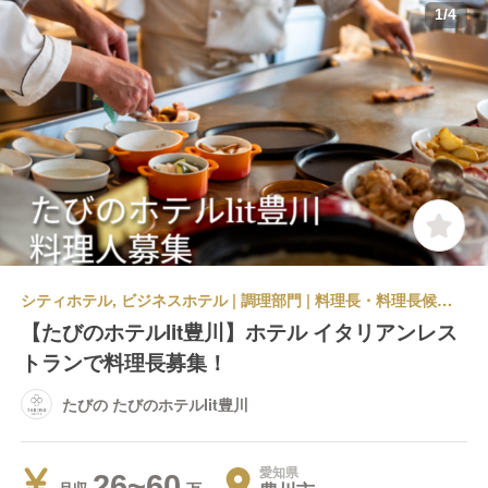
1
/
4
シティホテル, ビジネスホテル | 調理部門 | 料理長・料理長候補 | たびの たびのホテルlit豊川
【たびのホテルlit豊川】ホテル イタリアンレス
トランで料理長募集！
たびの たびのホテルlit豊川
愛知県
26~60