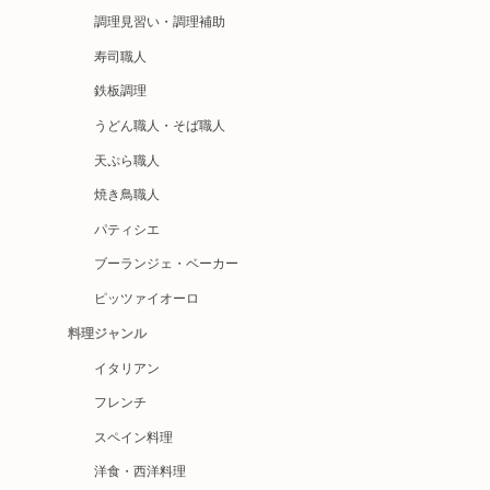
調理見習い・調理補助
寿司職人
鉄板調理
うどん職人・そば職人
天ぷら職人
焼き鳥職人
パティシエ
ブーランジェ・ベーカー
ピッツァイオーロ
料理ジャンル
イタリアン
フレンチ
スペイン料理
洋食・西洋料理