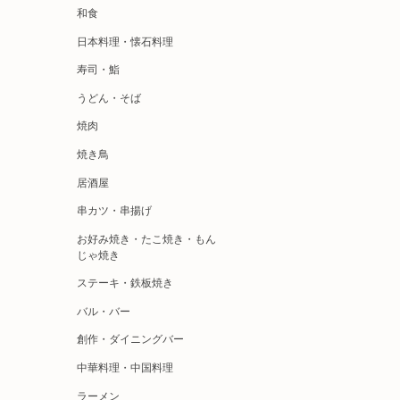
和食
日本料理・懐石料理
寿司・鮨
うどん・そば
焼肉
焼き鳥
居酒屋
串カツ・串揚げ
お好み焼き・たこ焼き・もん
じゃ焼き
ステーキ・鉄板焼き
バル・バー
創作・ダイニングバー
中華料理・中国料理
ラーメン