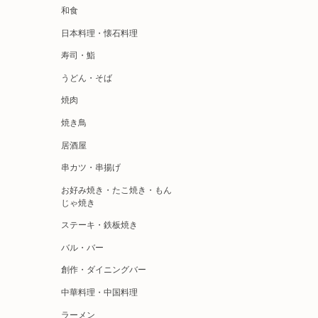
和食
日本料理・懐石料理
寿司・鮨
うどん・そば
焼肉
焼き鳥
居酒屋
串カツ・串揚げ
お好み焼き・たこ焼き・もん
じゃ焼き
ステーキ・鉄板焼き
バル・バー
創作・ダイニングバー
中華料理・中国料理
ラーメン