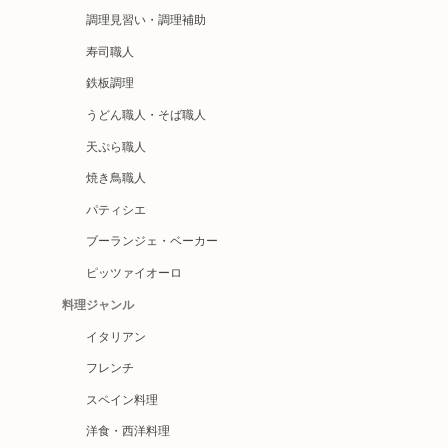
調理見習い・調理補助
寿司職人
鉄板調理
うどん職人・そば職人
天ぷら職人
焼き鳥職人
パティシエ
ブーランジェ・ベーカー
ピッツァイオーロ
料理ジャンル
イタリアン
フレンチ
スペイン料理
洋食・西洋料理