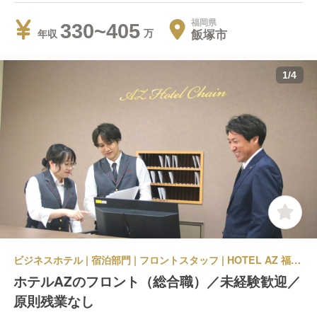
福岡県
330~405
飯塚市
年収
1
/
4
ビジネスホテル | 宿泊部門 | フロントスタッフ | HOTEL AZ 福岡飯塚店
ホテルAZのフロント（総合職）／未経験歓迎／
原則残業なし