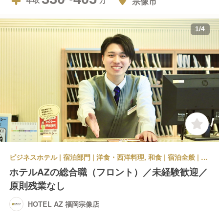
宗像市
年収
1
/
4
ビジネスホテル | 宿泊部門 | 洋食・西洋料理, 和食 | 宿泊全般 | HOTEL AZ 福岡宗像店
ホテルAZの総合職（フロント）／未経験歓迎／
原則残業なし
HOTEL AZ 福岡宗像店