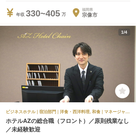
福岡県
330~405
宗像市
年収
1
/
4
ビジネスホテル | 宿泊部門 | 洋食・西洋料理, 和食 | マネージャー・支配人・副支配人・女将 | HOTEL AZ 福岡宗像店
ホテルAZの総合職（フロント）／原則残業なし
／未経験歓迎