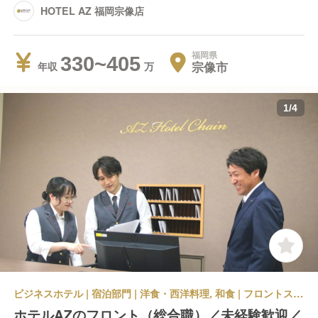
HOTEL AZ 福岡宗像店
福岡県
330~405
宗像市
年収
1
/
4
ビジネスホテル | 宿泊部門 | 洋食・西洋料理, 和食 | フロントスタッフ | HOTEL AZ 福岡宗像店
ホテルAZのフロント（総合職）／未経験歓迎／