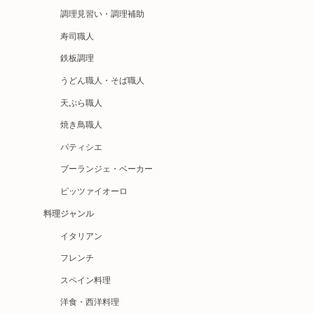
調理見習い・調理補助
寿司職人
鉄板調理
うどん職人・そば職人
天ぷら職人
焼き鳥職人
パティシエ
ブーランジェ・ベーカー
ピッツァイオーロ
料理ジャンル
イタリアン
フレンチ
スペイン料理
洋食・西洋料理