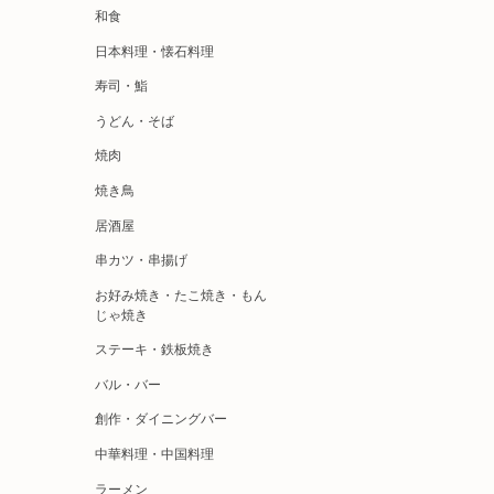
和食
日本料理・懐石料理
寿司・鮨
うどん・そば
焼肉
焼き鳥
居酒屋
串カツ・串揚げ
お好み焼き・たこ焼き・もん
じゃ焼き
ステーキ・鉄板焼き
バル・バー
創作・ダイニングバー
中華料理・中国料理
ラーメン