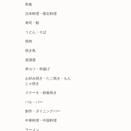
和食
日本料理・懐石料理
寿司・鮨
うどん・そば
焼肉
焼き鳥
居酒屋
串カツ・串揚げ
お好み焼き・たこ焼き・もん
じゃ焼き
ステーキ・鉄板焼き
バル・バー
創作・ダイニングバー
中華料理・中国料理
ラーメン