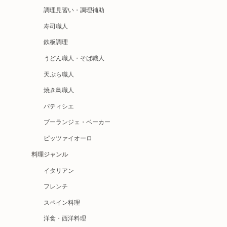
調理見習い・調理補助
寿司職人
鉄板調理
うどん職人・そば職人
天ぷら職人
焼き鳥職人
パティシエ
ブーランジェ・ベーカー
ピッツァイオーロ
料理ジャンル
イタリアン
フレンチ
スペイン料理
洋食・西洋料理