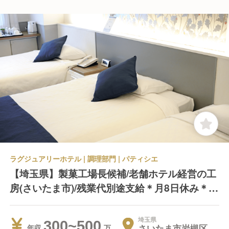
ラグジュアリーホテル | 調理部門 | パティシエ
【埼玉県】製菓工場長候補/老舗ホテル経営の工
房(さいたま市)/残業代別途支給＊月8日休み＊早
くに帰れます！
埼玉県
300~500
さいたま市岩槻区
年収