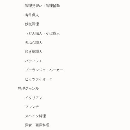
調理見習い・調理補助
寿司職人
鉄板調理
うどん職人・そば職人
天ぷら職人
焼き鳥職人
パティシエ
ブーランジェ・ベーカー
ピッツァイオーロ
料理ジャンル
イタリアン
フレンチ
スペイン料理
洋食・西洋料理