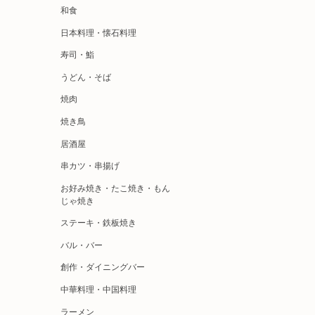
和食
日本料理・懐石料理
寿司・鮨
うどん・そば
焼肉
焼き鳥
居酒屋
串カツ・串揚げ
お好み焼き・たこ焼き・もん
じゃ焼き
ステーキ・鉄板焼き
バル・バー
創作・ダイニングバー
中華料理・中国料理
ラーメン