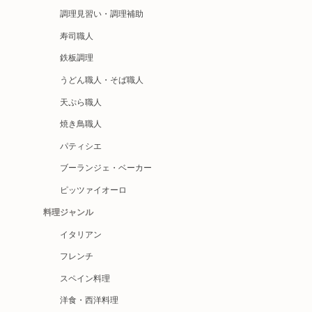
調理見習い・調理補助
寿司職人
鉄板調理
うどん職人・そば職人
天ぷら職人
焼き鳥職人
パティシエ
ブーランジェ・ベーカー
ピッツァイオーロ
料理ジャンル
イタリアン
フレンチ
スペイン料理
洋食・西洋料理