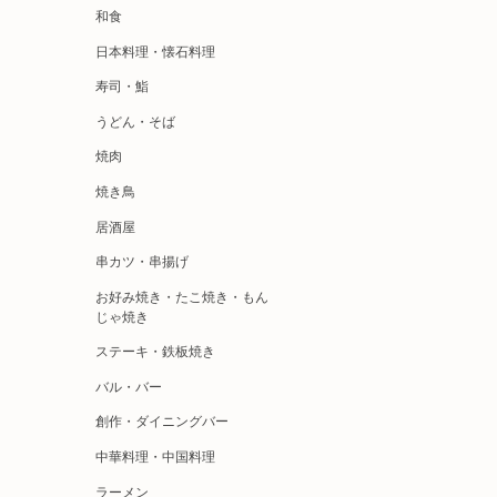
和食
日本料理・懐石料理
寿司・鮨
うどん・そば
焼肉
焼き鳥
居酒屋
串カツ・串揚げ
お好み焼き・たこ焼き・もん
じゃ焼き
ステーキ・鉄板焼き
バル・バー
創作・ダイニングバー
中華料理・中国料理
ラーメン