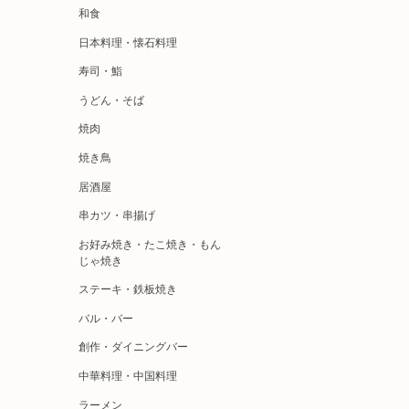
和食
日本料理・懐石料理
寿司・鮨
うどん・そば
焼肉
焼き鳥
居酒屋
串カツ・串揚げ
お好み焼き・たこ焼き・もん
じゃ焼き
ステーキ・鉄板焼き
バル・バー
創作・ダイニングバー
中華料理・中国料理
ラーメン