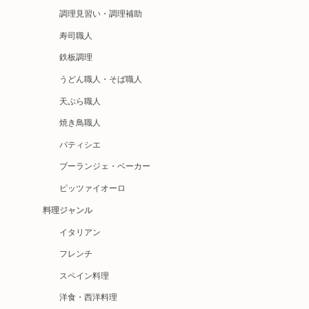
調理見習い・調理補助
寿司職人
鉄板調理
うどん職人・そば職人
天ぷら職人
焼き鳥職人
パティシエ
ブーランジェ・ベーカー
ピッツァイオーロ
料理ジャンル
イタリアン
フレンチ
スペイン料理
洋食・西洋料理