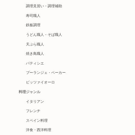
調理見習い・調理補助
寿司職人
鉄板調理
うどん職人・そば職人
天ぷら職人
焼き鳥職人
パティシエ
ブーランジェ・ベーカー
ピッツァイオーロ
料理ジャンル
イタリアン
フレンチ
スペイン料理
洋食・西洋料理