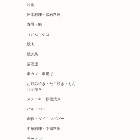
和食
日本料理・懐石料理
寿司・鮨
うどん・そば
焼肉
焼き鳥
居酒屋
串カツ・串揚げ
お好み焼き・たこ焼き・もん
じゃ焼き
ステーキ・鉄板焼き
バル・バー
創作・ダイニングバー
中華料理・中国料理
ラーメン