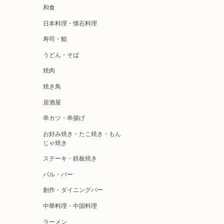
和食
日本料理・懐石料理
寿司・鮨
うどん・そば
焼肉
焼き鳥
居酒屋
串カツ・串揚げ
お好み焼き・たこ焼き・もん
じゃ焼き
ステーキ・鉄板焼き
バル・バー
創作・ダイニングバー
中華料理・中国料理
ラーメン