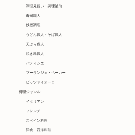
調理見習い・調理補助
寿司職人
鉄板調理
うどん職人・そば職人
天ぷら職人
焼き鳥職人
パティシエ
ブーランジェ・ベーカー
ピッツァイオーロ
料理ジャンル
イタリアン
フレンチ
スペイン料理
洋食・西洋料理