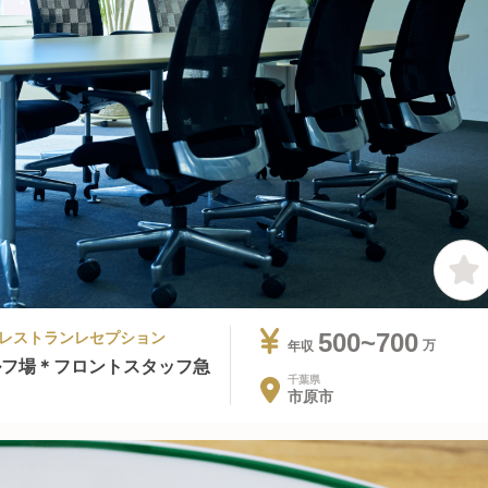
ン・レストランレセプション
500~700
年収
ルフ場＊フロントスタッフ急
千葉県
市原市