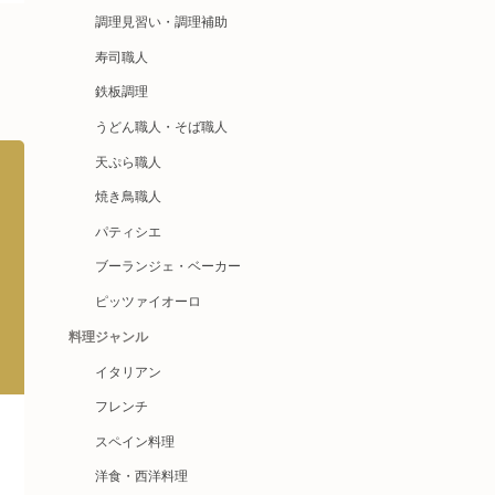
調理見習い・調理補助
寿司職人
鉄板調理
うどん職人・そば職人
天ぷら職人
焼き鳥職人
パティシエ
ブーランジェ・ベーカー
ピッツァイオーロ
料理ジャンル
イタリアン
フレンチ
スペイン料理
洋食・西洋料理