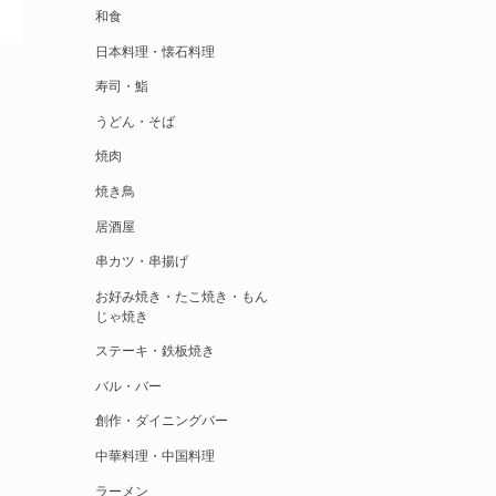
和食
日本料理・懐石料理
寿司・鮨
うどん・そば
焼肉
焼き鳥
居酒屋
串カツ・串揚げ
お好み焼き・たこ焼き・もん
じゃ焼き
ステーキ・鉄板焼き
バル・バー
創作・ダイニングバー
中華料理・中国料理
ラーメン