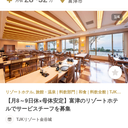
富津市
月収
1
/
4
リゾートホテル, 旅館・温泉 | 料飲部門 | 和食 | 料飲全般 | TJKリゾート金谷城
【月8～9日休×母体安定】富津のリゾートホテ
ルでサービスチーフを募集
TJKリゾート金谷城