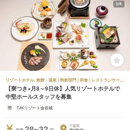
1
/
4
リゾートホテル, 旅館・温泉 | 料飲部門 | 和食 | レストランサービス・ホールスタッフ | TJKリゾート金谷城
【寮つき×月8～9日休】人気リゾートホテルで
中堅ホールスタッフを募集
TJKリゾート金谷城
千葉県
28~32