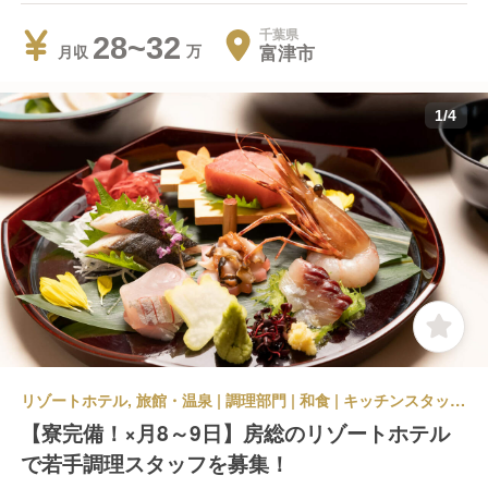
千葉県
28~32
富津市
月収
1
/
4
リゾートホテル, 旅館・温泉 | 調理部門 | 和食 | キッチンスタッフ | TJKリゾート金谷城
【寮完備！×月8～9日】房総のリゾートホテル
で若手調理スタッフを募集！