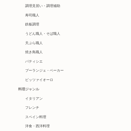
調理見習い・調理補助
寿司職人
鉄板調理
うどん職人・そば職人
天ぷら職人
焼き鳥職人
パティシエ
ブーランジェ・ベーカー
ピッツァイオーロ
料理ジャンル
イタリアン
フレンチ
スペイン料理
洋食・西洋料理