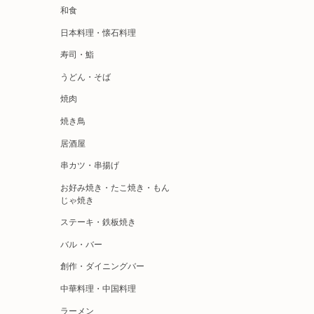
和食
日本料理・懐石料理
寿司・鮨
うどん・そば
焼肉
焼き鳥
居酒屋
串カツ・串揚げ
お好み焼き・たこ焼き・もん
じゃ焼き
ステーキ・鉄板焼き
バル・バー
創作・ダイニングバー
中華料理・中国料理
ラーメン