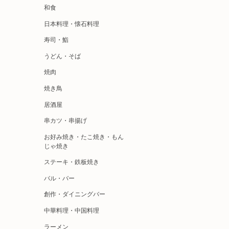
和食
日本料理・懐石料理
寿司・鮨
うどん・そば
焼肉
焼き鳥
居酒屋
串カツ・串揚げ
お好み焼き・たこ焼き・もん
じゃ焼き
ステーキ・鉄板焼き
バル・バー
創作・ダイニングバー
中華料理・中国料理
ラーメン