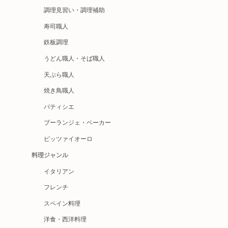
調理見習い・調理補助
寿司職人
鉄板調理
うどん職人・そば職人
天ぷら職人
焼き鳥職人
パティシエ
ブーランジェ・ベーカー
ピッツァイオーロ
料理ジャンル
イタリアン
フレンチ
スペイン料理
洋食・西洋料理