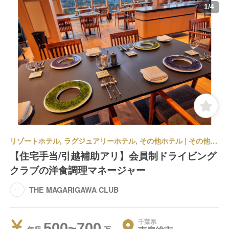
1
/
4
リゾートホテル, ラグジュアリーホテル, その他ホテル | その他部門 | フレンチ, 和食 | その他(仕事内容) | THE MAGARIGAWA CLUB
【住宅手当/引越補助アリ】会員制ドライビング
クラブの洋食調理マネージャー
THE MAGARIGAWA CLUB
千葉県
500~700