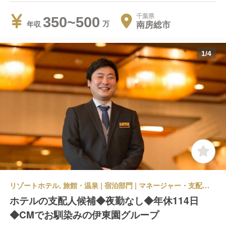
千葉県
350~500
南房総市
年収
1
/
4
リゾートホテル, 旅館・温泉 | 宿泊部門 | マネージャー・支配人・副支配人・女将 | 伊東園ホテルズ 南国ホテル
ホテルの支配人候補◆夜勤なし◆年休114日
◆CMでお馴染みの伊東園グループ