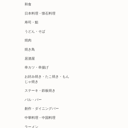
和食
日本料理・懐石料理
寿司・鮨
うどん・そば
焼肉
焼き鳥
居酒屋
串カツ・串揚げ
お好み焼き・たこ焼き・もん
じゃ焼き
ステーキ・鉄板焼き
バル・バー
創作・ダイニングバー
中華料理・中国料理
ラーメン