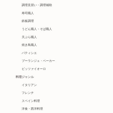
調理見習い・調理補助
寿司職人
鉄板調理
うどん職人・そば職人
天ぷら職人
焼き鳥職人
パティシエ
ブーランジェ・ベーカー
ピッツァイオーロ
料理ジャンル
イタリアン
フレンチ
スペイン料理
洋食・西洋料理