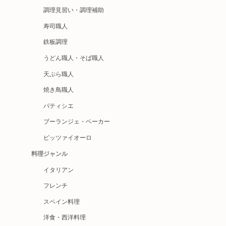
調理見習い・調理補助
寿司職人
鉄板調理
うどん職人・そば職人
天ぷら職人
焼き鳥職人
パティシエ
ブーランジェ・ベーカー
ピッツァイオーロ
料理ジャンル
イタリアン
フレンチ
スペイン料理
洋食・西洋料理