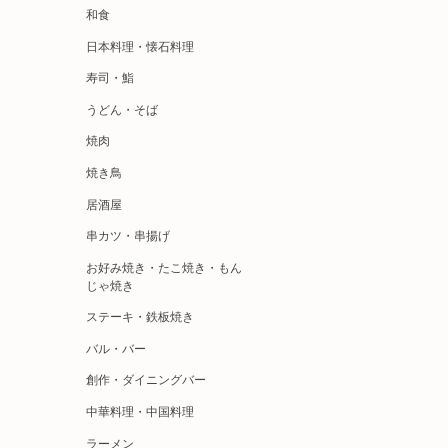
和食
日本料理・懐石料理
寿司・鮨
うどん・そば
焼肉
焼き鳥
居酒屋
串カツ・串揚げ
お好み焼き・たこ焼き・もん
じゃ焼き
ステーキ・鉄板焼き
バル・バー
創作・ダイニングバー
中華料理・中国料理
ラーメン