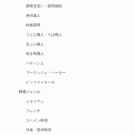
調理見習い・調理補助
寿司職人
鉄板調理
うどん職人・そば職人
天ぷら職人
焼き鳥職人
パティシエ
ブーランジェ・ベーカー
ピッツァイオーロ
料理ジャンル
イタリアン
フレンチ
スペイン料理
洋食・西洋料理