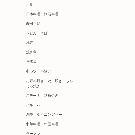
和食
日本料理・懐石料理
寿司・鮨
うどん・そば
焼肉
焼き鳥
居酒屋
串カツ・串揚げ
お好み焼き・たこ焼き・もん
じゃ焼き
ステーキ・鉄板焼き
バル・バー
創作・ダイニングバー
中華料理・中国料理
ラーメン