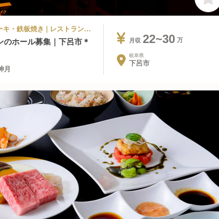
旅館・温泉 | 料飲部門 | イタリアン, ステーキ・鉄板焼き | レストランサービス・ホールスタッフ | 下呂温泉 懐石宿 水鳳園 飛騨牛茶寮 神月
22~30
ンのホール募集｜下呂市＊
月収
岐阜県
下呂市
神月