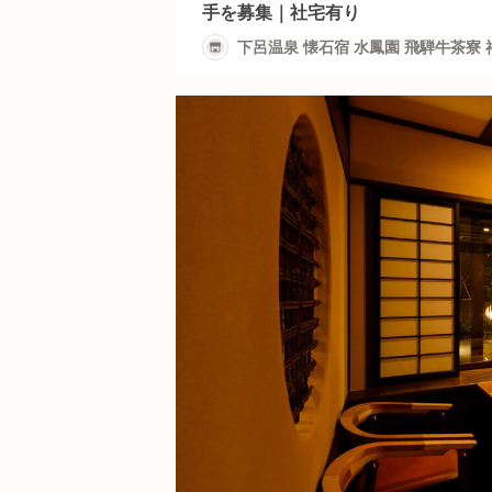
手を募集｜社宅有り
下呂温泉 懐石宿 水鳳園 飛騨牛茶寮 