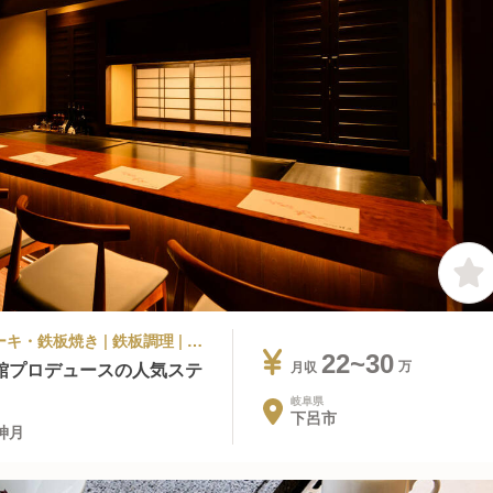
旅館・温泉 | 調理部門 | イタリアン, ステーキ・鉄板焼き | 鉄板調理 | 下呂温泉 懐石宿 水鳳園 飛騨牛茶寮 神月
22~30
館プロデュースの人気ステ
月収
岐阜県
下呂市
神月