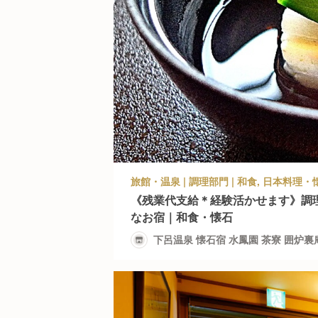
《残業代支給＊経験活かせます》調
なお宿｜和食・懐石
下呂温泉 懐石宿 水鳳園 茶寮 囲炉裏