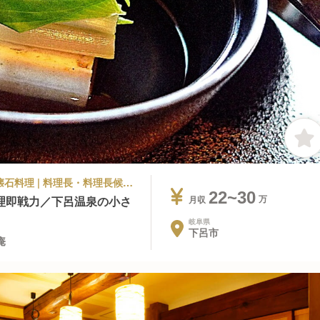
旅館・温泉 | 調理部門 | 和食, 日本料理・懐石料理 | 料理長・料理長候補 | 下呂温泉 懐石宿 水鳳園 茶寮 囲炉裏庵
22~30
理即戦力／下呂温泉の小さ
月収
岐阜県
下呂市
庵