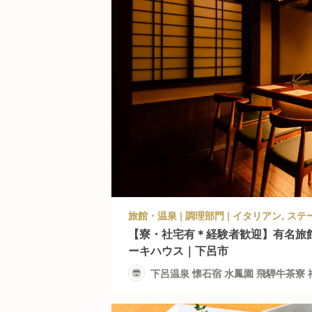
【寮・社宅有＊経験者歓迎】有名旅
ーキハウス｜下呂市
下呂温泉 懐石宿 水鳳園 飛騨牛茶寮 