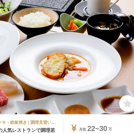
旅館・温泉 | 調理部門 | イタリアン, ステーキ・鉄板焼き | 調理見習い・調理補助 | 下呂温泉 懐石宿 水鳳園 飛騨牛茶寮 神月
22~30
の人気レストランで調理若
月収