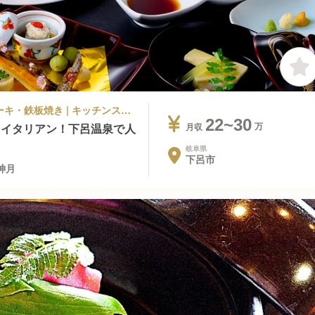
旅館・温泉 | 調理部門 | イタリアン, ステーキ・鉄板焼き | キッチンスタッフ | 下呂温泉 懐石宿 水鳳園 飛騨牛茶寮 神月
22~30
×イタリアン！下呂温泉で人
月収
岐阜県
下呂市
神月