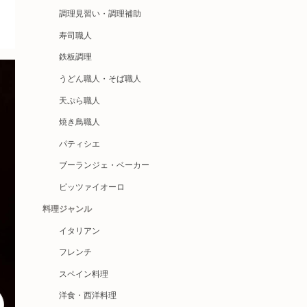
調理見習い・調理補助
寿司職人
鉄板調理
うどん職人・そば職人
天ぷら職人
焼き鳥職人
パティシエ
ブーランジェ・ベーカー
ピッツァイオーロ
料理ジャンル
イタリアン
フレンチ
スペイン料理
洋食・西洋料理