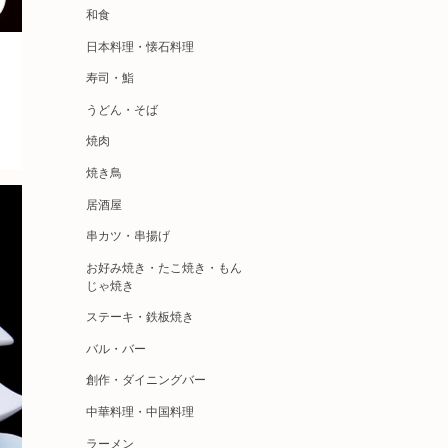
和食
日本料理・懐石料理
寿司・鮨
うどん・そば
焼肉
焼き鳥
居酒屋
串カツ・串揚げ
お好み焼き・たこ焼き・もん
じゃ焼き
ステーキ・鉄板焼き
バル・バー
創作・ダイニングバー
中華料理・中国料理
ラーメン