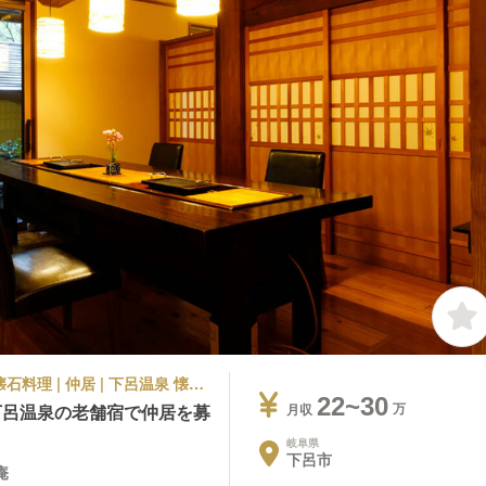
旅館・温泉 | 宿泊部門 | 和食, 日本料理・懐石料理 | 仲居 | 下呂温泉 懐石宿 水鳳園 茶寮 囲炉裏庵
22~30
下呂温泉の老舗宿で仲居を募
月収
岐阜県
下呂市
庵