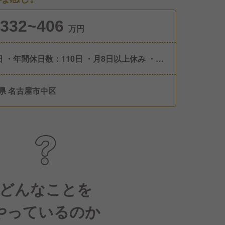
332~406
万円
日 ・年間休日数：110日 ・月8日以上休み ・毎
日の相談可能 ■休暇 ・年次有給休暇（初
は入社月に応じて付与） ・積立休暇（使用要
県 名古屋市中区
） ・産休・育児休業 ・介護休業 ・特別休暇 ※
休暇取得推奨
どんなことを
やっているのか