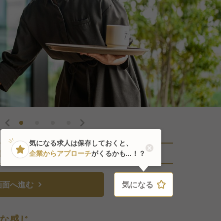
気になる求人は保存しておくと、
直近3人がこの求人を検討中
企業からアプローチ
がくるかも...！？
画面へ進む
気になる
気になる
な感じ。