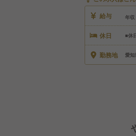
給与
年収
休日
■休
月公休希望
年度
勤務地
愛知
件有
長期