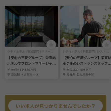
シティホテル | 宿泊部門 | マネージャー・支配人・副支配人・女将
シティホテル | 料飲部門 | レストランサービス・ホールスタッフ
【安心の三菱グループ】栄直結
【安心の三菱グループ】栄直
ホテルでフロントマネージャー
ホテルのレストランスタッフ
として活躍！
して活躍！
年収/414~584万円
年収/332~406万円
愛知県 名古屋市中区
愛知県 名古屋市中区