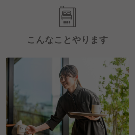
を⽬指します。
上質な空間づくりときめ細かなサービスにこだわり、
お客様の「また来たい」を引き出すホテルであり続け
こんなことやります
ます。チーム全体で満足度向上に取り組む姿勢が自慢
です。
社員一人ひとりの成長と働きやすい環境作りにも注
力。自己啓発や研修制度の充実により、スタッフが自
信と誇りを持って働ける職場を実現しています。