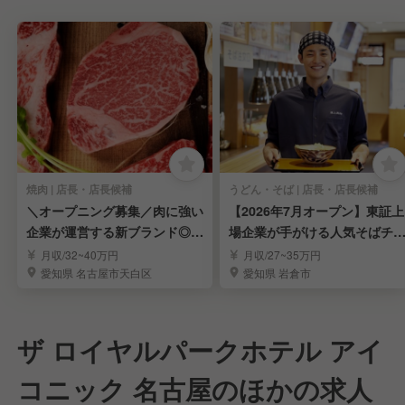
焼肉 | 店長・店長候補
うどん・そば | 店長・店長候補
＼オープニング募集／肉に強い
【2026年7月オープン】東証上
企業が運営する新ブランド◎頑
場企業が手がける人気そばチ
張りが収入に直結！
ーン
月収/32~40万円
月収/27~35万円
愛知県 名古屋市天白区
愛知県 岩倉市
ザ ロイヤルパークホテル アイ
コニック 名古屋のほかの求人