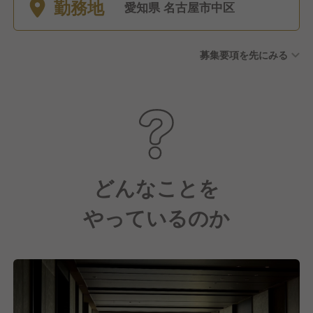
勤務地
次有給休暇（初年度は入社月
愛知県 名古屋市中区
に応じて付与） ・積立休暇
（使用要件有） ・産休・育児
募集要項を先にみる
休業 ・介護休業 ・特別休暇 ※
長期休暇取得推奨
どんなことを
やっているのか