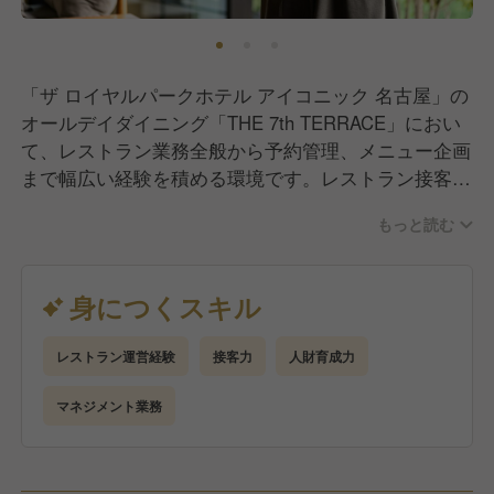
「ザ ロイヤルパークホテル アイコニック 名古屋」の
オールデイダイニング「THE 7th TERRACE」におい
て、レストラン業務全般から予約管理、メニュー企画
まで幅広い経験を積める環境です。レストラン接客業
務を中心に、インチャージ（時間帯責任者）業務、人
もっと読む
財育成などをお任せいたします。ホテルのレストラン
として、ご宿泊ゲストのご朝食など、ホテルフロント
スタッフとの連携もご経験いただきます。総支配人
身につくスキル
他、ホテル内の各セクション長との連携・調整もお任
せいたします。
レストラン運営経験
接客力
人財育成力
マネジメント業務