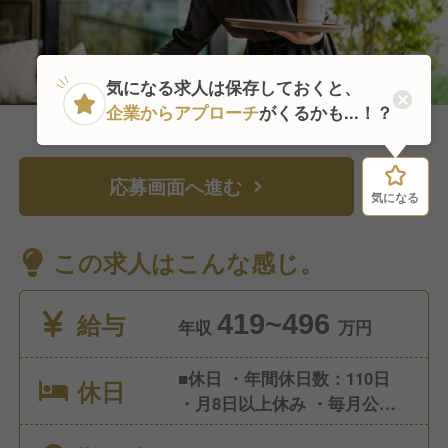
気になる求人は保存しておくと、
企業からアプローチ
がくるかも...！？
応募画面へ進む
気になる
気になる
この求人はこんな感じ。
給与
419~496
年収
万円
■休日 ・年間休日数：110日
休日
・月8日以上休み ・毎月公休
希望日の相談可能 ■休暇 ・年