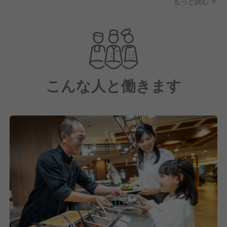
もっと読む
そして、この唯一無二のロケーションを最大限に活か
し、お客様の滞在のハイライトを演出するのが、私た
ちが運営するレストラン『THE DINING』です。
私たちがここで届けたいのは、「食で地域と人と繋が
る」という想いのもと、地域の恵みを、最高のロケー
ションで味わう、シンプルで、一番贅沢な食体験。
こんな人と働きます
都会の喧騒から離れ、大切な人との絆を深めに来たお
客様の、心と身体を満たすこと。それが、私たちの使
命と考えています。
窓の外に広がるのは、四季折々に表情を変える箱根の
美しい自然。
ライブキッチンスペースでは、シェフたちが熱々の料
理を心を込めて仕上げます。
そして、私たちが届けるのは、単なる食事ではありま
せん。
この地でしか味わえない食材、この場所でしか見られ
る景色、そして温かいおもてなし。その全てが融合し