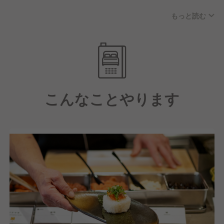
善提案ができる方
ライブキッチンスペースで、笹豆腐や西麓野菜、御殿
■高原リゾートならではの、温かいコミュニティの中
もっと読む
場コシヒカリなど箱根や静岡ならではの恵みを、最高
で働きたい方
の形で一皿に仕上げていきます。
朝食は、地域の食材を使った彩り豊かなビュッフェス
タイル、ディナーでは地元野菜の天ぷらやシュラスコ
を熱々でご提供し、信州和牛を低温調理で仕上げたビ
こんなことやります
ーフシチューなど、贅沢な料理をお楽しみいただけま
す。
リ・カーヴ自慢のアスパラの豚肉巻きをはじめ、和
食・洋食と、多彩なジャンルの調理に挑戦し、時には
新メニューの開発にも関われる。
あなたの経験を活かし、さらに調理の幅を広げていけ
る環境です。
【社員比率は8〜9割！労働環境も整えています】
代表が「最も重要なのは『人』と『組織』」と語るよ