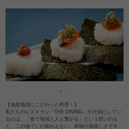
コミュニケーションと、チームワークを何よりも大切
にしています。
だからこそ、あなたの「もっとこうしたら、お客様が
喜ぶかも」という"気づき"や"好奇心"が、例えば、仙
石原の自然を楽しむ散策イベントの企画や、地元食材
を使った新しい季節メニューの開発といった、このホ
テルでしかできない、唯一無二の体験を創り出すので
す。
【こんな仲間を求めています】
■箱根の自然と文化を愛し、その魅力をゲストに伝え
たいという想いのある方
■チームワークを大切にし、仲間と協力しながら新し
【地産地消にこだわった料理！】
い挑戦を楽しめる方
私たちのレストラン「THE DINING」が大切にしてい
■固定概念にとらわれずに、柔軟に動ける方
るのは、「食で地域と人と繋がる」という想いのも
■「もっとこうしたら面白い」と、主体的に企画や改
と、この地でしか味わえない、本物の美味しさです。