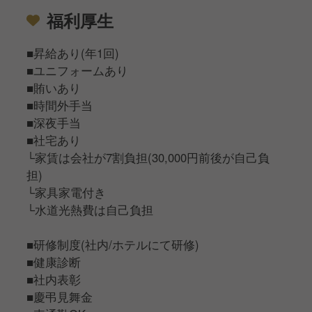
福利厚生
■昇給あり(年1回)
■ユニフォームあり
■賄いあり
■時間外手当
■深夜手当
■社宅あり
└家賃は会社が7割負担(30,000円前後が自己負
担)
└家具家電付き
└水道光熱費は自己負担
■研修制度(社内/ホテルにて研修)
■健康診断
■社内表彰
■慶弔見舞金