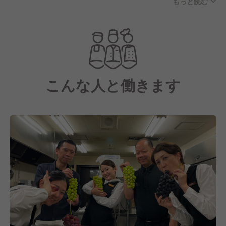
もっと読む
テーマに、都会の喧騒を離れ、豊かな自然の中で心身
を癒す場を提供しています。
館内には「銀河」をイメージしたレストランがあり、
地元長野県の旬の素材を活かした創作和食を提供して
います。
こんな人と働きます
朝食・夕食ともにすべてサーブ形式で提供しており、
ビュッフェ形式ではありません。 サービススタッフ
が1人1組のお客様を担当し、最初から最後まで丁寧に
アテンドする体制をとっています。
私たちが何よりも大切にしているのは、お客様が1番
にどう過ごせるかということです。 料理も、サービ
スも、清掃も、すべてはお客様に気持ちよく過ごして
いただくためのピースのひとつ。 この想いを大切に
してきたからこそ、おかげさまで多くのお客様から高
い評価をいただき、2021年にはトリップアドバイザ
ーの小規模ホテル部門でアジア2位、世界9位にランク