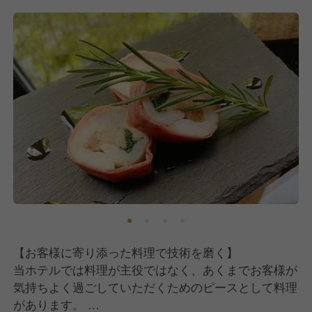
《求める人物像》
当ホテルでは技術ではなく、人間性を特に重要視して
います。
技術は一緒に働く中で成長できますが、生まれ持った
性格や人間性を修正していくのは難しいと考えている
からです。
◾️私たちの考えに賛同できる方
当ホテルでは料理が主役ではなく、お客様の滞在が主
役です。
料理はお客様に気持ちよく過ごしていただくためのピ
ースのひとつ。
お客様と向き合い、寄り添いながら料理を作っていく
【お客様に寄り添った料理で技術を磨く】
姿勢を大切にできる方を求めています。
当ホテルでは料理が主役ではなく、あくまでお客様が
気持ちよく過ごしていただくためのピースとして料理
■謙虚さを持った方
があります。