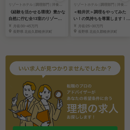
リゾートホテル | 調理部門 | 洋食・西洋料理, 和食 | 料理長・料理長候補
リゾートホテル | 調理部門 | 洋食・西洋料理, 和食 | 調理見習い・調理補助
《経験を活かせる環境》豊かな
＜軽井沢＞調理をやってみた
自然に佇む全13室のリゾート
い！の気持ちを尊重します！
ホテル｜軽井沢
正社員デビューOK
月収/30~45万円
月収/25~30万円
長野県 北佐久郡軽井沢町
長野県 北佐久郡軽井沢町