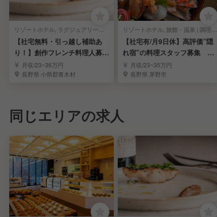
リゾートホテル, ラグジュアリーホテル, ビジネスホテル, 旅館・温泉 | 調理部門 | キッチンスタッフ
リゾートホテル, 旅館・温泉 | 調理部門 | キッチンスタッフ
【社宅無料・引っ越し補助あ
【社宅有/月9日休】高評価”隠
り！】創作フレンチ料理人募
れ宿”の料理スタッフ募集 リ
集！
ピート率高め！
月収/23~36万円
月収/23~35万円
長野県 小県郡青木村
長野県 茅野市
同じエリアの求人