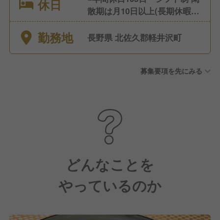
休日
散期は月10日以上(長期休暇も
可) ◾️有給休暇あり ◾️育休あり
勤務地
(育休後復帰率100%)
長野県 北佐久郡軽井沢町
募集要項を先にみる
どんなことを
やっているのか