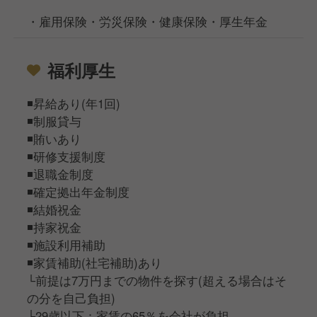
・雇用保険・労災保険・健康保険・厚生年金
福利厚生
◾️昇給あり(年1回)
◾️制服貸与
◾️賄いあり
◾️研修支援制度
◾️退職金制度
◾️確定拠出年金制度
◾️結婚祝金
◾️持家祝金
◾️施設利用補助
◾️家賃補助(社宅補助)あり
└前提は7万円までの物件を探す(超える場合はそ
の分を自己負担)
└29歳以下：家賃の65％を会社が負担