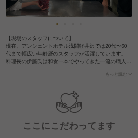
インしました。
これからもこの想いは忘れず、お客様一人ひとりに寄
り添った温かいおもてなしで、もっと多くの方々に愛
されるホテルを目指してまいります。
【現場のスタッフについて】
そこで現在はさらなる体制強化を図っていくために、
現在、アンシェントホテル浅間軽井沢では20代〜60
一緒に成長していけるスタッフの採用に力を入れてい
代まで幅広い年齢層のスタッフが活躍しています。
ます。
料理長の伊藤氏は和食一本でやってきた一流の職人
私たちと一緒に、アンシェントホテル浅間軽井沢の未
で、人格者として知られ、優しく丁寧に指導してくれ
来をつくっていきませんか？
もっと読む
ます。
また、小規模ホテルだからこそ人間関係は密で、チー
ム全体で連携しながらコミュニケーションを大切にし
ています。
ただ仲が良いだけでなく、一人ひとりがプロとしての
ここにこだわってます
プライドを持ち、お互いをリスペクトし合い、協調性
を持って仕事に取り組んでいる職場です。