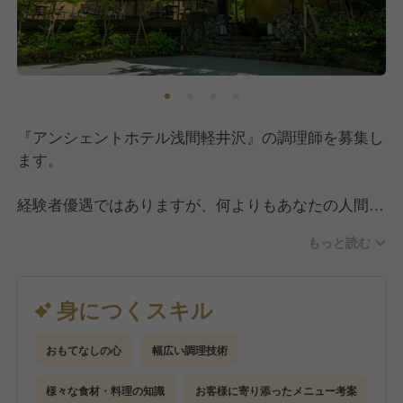
新しいことにチャレンジする姿勢を持った方と一緒に
に労働時間が決まっています。
働きたいと考えています。
出勤・退勤時間に関しては朝は5:00〜、ディナーは〜
22:00となっていますが、あなたの希望に合わせて一
緒に考えながら、無理のないシフトを作成していきま
す。
『アンシェントホテル浅間軽井沢』の調理師を募集し
また、軽井沢という立地上、繁忙期（夏・冬・ゴール
ます。
デンウィーク）はしっかり働き、閑散期には長期休
暇…など、メリハリをつけた働き方ができるのも特徴
経験者優遇ではありますが、何よりもあなたの人間性
の一つです。
を重要視した採用をしていきたいと考えています。
年間休日は105日で、閑散期は月10日以上(多い時は15
もっと読む
そのため、今回は未経験の方も大歓迎です！
日も！)の休みが取れます。
【具体的な業務内容】
身につくスキル
◾️朝食・ディナーの調理業務
◾️メニューに基づいた調理業務全般
おもてなしの心
幅広い調理技術
◾️食材の下処理・仕込み
◾️調理場の清掃・衛生管理
様々な食材・料理の知識
お客様に寄り添ったメニュー考案