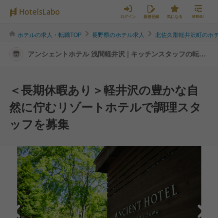
ログイン
新規登録
気になる
MENU
ホテルの求人・転職TOP
長野県のホテル求人
北佐久郡軽井沢町のホ
アンシェントホテル 浅間軽井沢 | キッチンスタッフの転
職・求人情報
＜長期休暇あり＞軽井沢の豊かな自
然に佇むリゾートホテルで調理スタ
ッフを募集