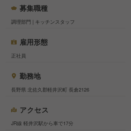
がら働くことができます。
募集職種
軽井沢という特別な場所で、新しい挑戦を始めたい方
を全力でサポートします。
調理部門 | キッチンスタッフ
雇用形態
正社員
勤務地
長野県 北佐久郡軽井沢町 長倉2126
アクセス
JR線 軽井沢駅から車で17分