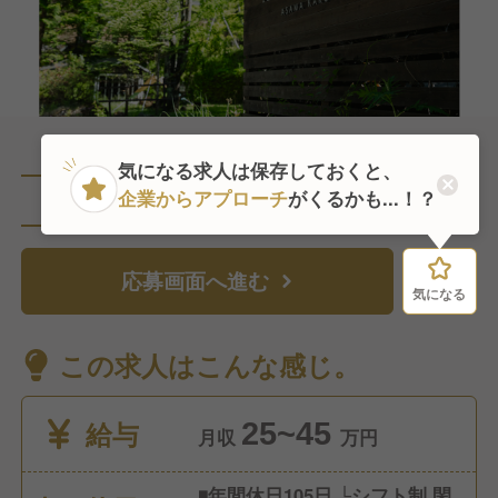
気になる求人は保存しておくと、
企業からアプローチ
がくるかも...！？
直近1人がこの求人を検討中
応募画面へ進む
気になる
気になる
この求人はこんな感じ。
給与
25~45
月収
万円
◾️年間休日105日 └シフト制 閑