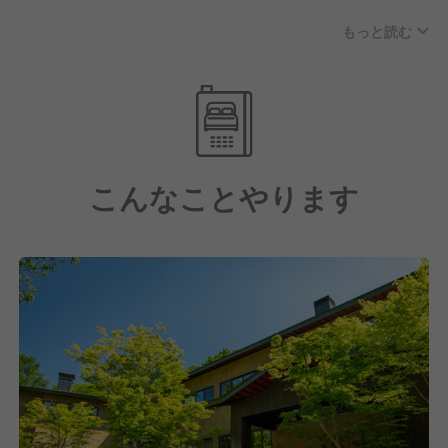
「私が作った料理です！」と自分の料理を全面的に押
とはいうものの、料理は当ホテルを支えてくれている
し出すような方は、残念ながら当ホテルには合いませ
もっと読む
大きな柱になってくれており、ありがたいことに口コ
ん。
ミでは料理の話が必ずと言っていいほど書かれていま
過去の経験が自信になっているのは素晴らしいことで
す。
すが、それが過信となって表に出てしまうと、チーム
全体のバランスが崩れてしまいます。
料理に関しては地元食材を使った和食ベースではあり
ますが、お客様の層は幅広いからこそ、フュージョ
■協調性とコミュニケーション力を持った方
こんなことやります
ン・ボーダレスなものを創り上げています。
小規模ホテルだからこそ、料理長だけでなく、サービ
メニューは毎月変えているので、季節の食材をどう使
ススタッフや裏方のスタッフとも連携しながら働いて
おうか、お客様のことを想像しながらチャレンジでき
いく必要があります。
る環境です。
お互いに話し合い、譲るところ・譲らないところを見
また、一流の職人でありながら素晴らしい人柄の料理
極めながら、気持ちよく仕事ができる関係性を築ける
長のもとでマンツーマンで学んでいけるので、着実に
方を歓迎します。
成長できます！
■挑戦心を持った方
メニューは毎月変わり、季節の食材をどう活かすか、
【メリハリをつけて働ける環境】
常に試行錯誤を重ねています。
当ホテルでは変形労働時間制を採用しており、月ごと