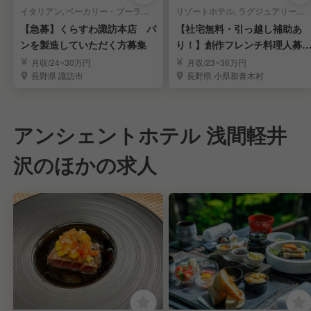
イタリアン, ベーカリー・ブーランジェリー | キッチンスタッフ
リゾートホテル, ラグジュアリーホテル, ビジネスホテル, 旅館・温泉 | 調理部門 | キッチンスタッフ
【急募】くらすわ諏訪本店 パ
【社宅無料・引っ越し補助あ
ンを製造していただく方募集
り！】創作フレンチ料理人募
集！
月収/24~30万円
月収/23~36万円
長野県 諏訪市
長野県 小県郡青木村
アンシェントホテル 浅間軽井
沢のほかの求人