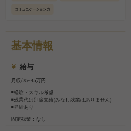
まずはあなたの経験に合わせて、できることからお任
コミュニケーション力
せしていきます！
経験が浅くても料理長がしっかりフォローしていきま
すので、ご安心ください。
基本情報
【県外からの挑戦を歓迎します】
全国のみなさんに軽井沢で働くチャンスを広げたいと
いう想いから、充実した家賃補助制度を用意していま
給与
す。
7万円までの物件を前提に、29歳以下は家賃の65%、
月収/25~45万円
39歳以下は60%、40歳以上は55%を会社が負担しま
す。
◾️経験・スキル考慮
◾️残業代は別途支給(みなし残業はありません)
軽井沢は都会とは違う、自然溢れる素晴らしい環境で
◾️昇給あり
す。
国立公園内特別保護区という希少な立地で、森林の香
固定残業：なし
り、水の音、満天の星空、小鳥のさえずりに囲まれな